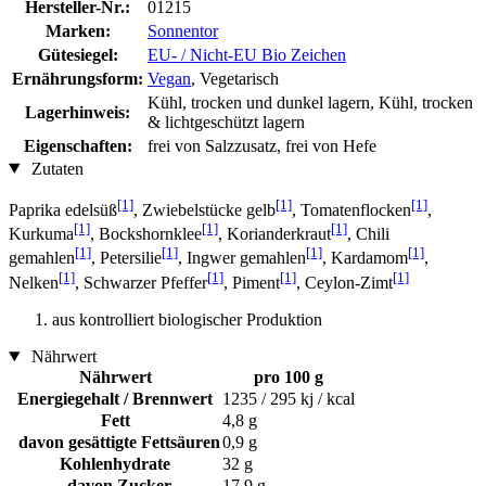
Hersteller-Nr.:
01215
Marken:
Sonnentor
Gütesiegel:
EU- / Nicht-EU Bio Zeichen
Ernährungsform:
Vegan
, Vegetarisch
Kühl, trocken und dunkel lagern, Kühl, trocken
Lagerhinweis:
& lichtgeschützt lagern
Eigenschaften:
frei von Salzzusatz, frei von Hefe
Zutaten
[1]
[1]
[1]
Paprika edelsüß
, Zwiebelstücke gelb
, Tomatenflocken
,
[1]
[1]
[1]
Kurkuma
, Bockshornklee
, Korianderkraut
, Chili
[1]
[1]
[1]
[1]
gemahlen
, Petersilie
, Ingwer gemahlen
, Kardamom
,
[1]
[1]
[1]
[1]
Nelken
, Schwarzer Pfeffer
, Piment
, Ceylon-Zimt
aus kontrolliert biologischer Produktion
Nährwert
Nährwert
pro 100 g
Energiegehalt / Brennwert
1235 / 295 kj / kcal
Fett
4,8 g
davon gesättigte Fettsäuren
0,9 g
Kohlenhydrate
32 g
davon Zucker
17,9 g