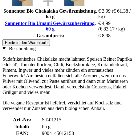
Sonnentor Bio Chakalaka Gewürzmischung,
€ 3,99
(€ 61,38 /
65 g
kg)
Sonnentor Bio Umami Gewürzzubereitung,
€ 4,99
60 g
(€ 83,17 / kg)
Gesamtpreis:
€ 8,98
Beide in den Warenkorb
Beschreibung
Südafrikanisches Chakalaka macht lahmen Speisen Beine: Paprika
edelsüß, Tomatenflocken, Chili, Bockshornklee, Korianderkraut,
Piment, Ingwer und vieles mehr zünden ein aromatisches
Feuerwerk! Am besten entfalten sich alle Aromen, wenn du das
Pulver mit Olivenöl zur Paste anrührst und dann zum Marinieren
oder Kochen verwendest. Damit veredelst du Couscous, Falafel,
Grillgut und vieles mehr.
Die vegane Rezeptur ist hefefrei, verzichtet auf Kochsalz und
verwendet nur Zutaten aus dem biologischen Anbau.
Art.-Nr.:
ST-01215
Inhalt:
65 g
EAN:
9004145012158