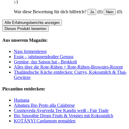
;-)
War diese Bewertung für dich hilfreich?
(0)
(0)
Ja
Nein
Alle Erfahrungsberichte anzeigen
Dieses Produkt bewerten
Aus unserem Magazin:
Nass fermentieren
Essig – jahrtausendealter Genuss
Gemüse, das Saison hat - Brokkoli
Alles über die Rote-Rüben + Rote-Rüben-Brownies-Rezept
Thailändische Küche entdecken: Currys, Kokosmilch & Thai-
Gewürze
Piccantino entdecken:
Humana
Alnatura Bio Pesto alla Calabrese
Cosmoveda Ayurveda Tee Kandis weiß - Fair Trade
Bio Smoothie Drops Fruits & Veggies mit Kokosmilch
KOTÁNYI Cardamom gemahlen