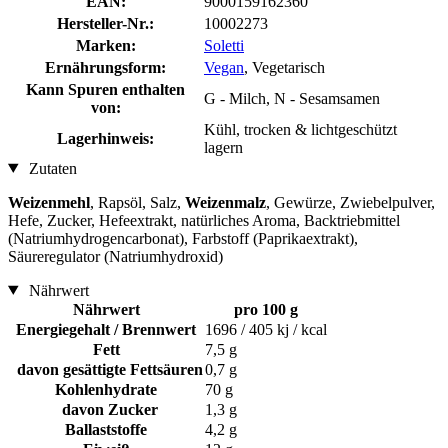
EAN:
9000159162360
Hersteller-Nr.:
10002273
Marken:
Soletti
Ernährungsform:
Vegan
, Vegetarisch
Kann Spuren enthalten
G - Milch, N - Sesamsamen
von:
Kühl, trocken & lichtgeschützt
Lagerhinweis:
lagern
Zutaten
Weizenmehl
, Rapsöl, Salz,
Weizenmalz
, Gewürze, Zwiebelpulver,
Hefe, Zucker, Hefeextrakt, natürliches Aroma, Backtriebmittel
(Natriumhydrogencarbonat), Farbstoff (Paprikaextrakt),
Säureregulator (Natriumhydroxid)
Nährwert
Nährwert
pro 100 g
Energiegehalt / Brennwert
1696 / 405 kj / kcal
Fett
7,5 g
davon gesättigte Fettsäuren
0,7 g
Kohlenhydrate
70 g
davon Zucker
1,3 g
Ballaststoffe
4,2 g