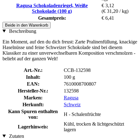
Ragusa Schokoladenriegel, Weiße
€ 3,12
Schokolade (100 g)
(€ 31,20 / kg)
Gesamtpreis:
€ 6,41
Beide in den Warenkorb
Beschreibung
Ein Moment, auf den du dich freust: Zarte Pralinenfüllung, knackige
Haselnüsse und feine Schweizer Schokolade sind bei diesem
Klassiker zu einer unverwechselbaren Komposition verschmolzen -
beliebt auf der ganzen Welt!
Art.-Nr.:
CCB-132598
Inhalt:
100 g
EAN:
7610008700807
Hersteller-Nr.:
132598
Marken:
Ragusa
Herkunft:
Schweiz
Kann Spuren enthalten
H - Schalenfrüchte
von:
Kühl, trocken & lichtgeschützt
Lagerhinweis:
lagern
Zutaten