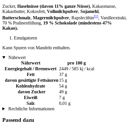
Zucker,
Haselnüsse (davon 11% ganze Nüsse)
, Kakaomasse,
Kakaobutter, Kokosfett,
Vollmilchpulver
,
Sojamehl
,
[1]
Butterschmalz
,
Magermilchpulver
, Rapslecithin
, Vanilleextrakt,
70 % Pralinenfüllung,
19 % Schokolade (mindestens 47%
Kakao).
Emulgatoren
Kann Spuren von Mandeln enthalten.
Nährwert
Nährwert
pro 100 g
Energiegehalt / Brennwert
2449 / 585 kj / kcal
Fett
37 g
davon gesättigte Fettsäuren
15 g
Kohlenhydrate
54 g
davon Zucker
49 g
Eiweiß
7 g
Salz
0,01 g
Rechtliche Informationen
Passend dazu