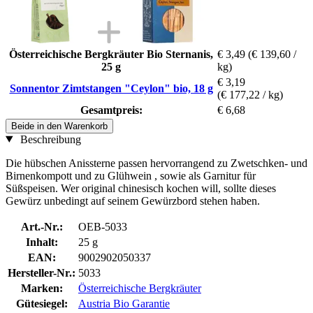
Österreichische Bergkräuter Bio Sternanis,
€ 3,49
(€ 139,60 /
25 g
kg)
€ 3,19
Sonnentor Zimtstangen "Ceylon" bio, 18 g
(€ 177,22 / kg)
Gesamtpreis:
€ 6,68
Beide in den Warenkorb
Beschreibung
Die hübschen Anissterne passen hervorrangend zu Zwetschken- und
Birnenkompott und zu Glühwein , sowie als Garnitur für
Süßspeisen. Wer original chinesisch kochen will, sollte dieses
Gewürz unbedingt auf seinem Gewürzbord stehen haben.
Art.-Nr.:
OEB-5033
Inhalt:
25 g
EAN:
9002902050337
Hersteller-Nr.:
5033
Marken:
Österreichische Bergkräuter
Gütesiegel:
Austria Bio Garantie