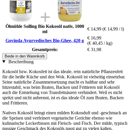
Ölmühle Solling Bio Kokosöl nativ, 1000
€ 14,99
(€ 14,99 / l)
ml
€ 16,99
Govinda Ayurvedisches Bio-Ghee, 420 g
(€ 40,45 / kg)
Gesamtpreis:
€ 31,98
Beide in den Warenkorb
Beschreibung
Kokosöl bzw. Kokosfett ist das ideale, rein natürliche Pflanzenfett
für die heiße Küche und den Wok. Kokosöl ist vielseitig einsetzbar.
Seine natürliche Zusammensetzung macht es haltbar und sehr
hitzestabil, was beim Braten, Backen und Frittieren mit Kokosöl
auch die Entstehung von Transfettsäuren verhindert. Weil es nicht
spritzt und nicht anbrennt, ist es das ideale Öl zum Braten, Backen
und Frittieren.
Natives Kokosöl bringt einen milden Kokosduft und -geschmack an
die Speisen und verfeinert vegetarische Gerichte ebenso wie
kulinarische Leckerbissen mit Fleisch- und Fisch. Der milde, typisch
nussige Geschmack des Kokosöls passt gut zu vielen kalten,