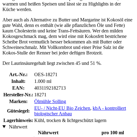
warmen und heißen Speisen und lässt sie zu Highlights in der
Küche werden.
Aber auch als Alternative zu Butter und Margarine ist Kokosöl eine
gute Wahl, denn es enthält (wie alle pflanzlichen Öle und Fette)
kaum Cholesterin und keine Trans-Fettsäuren. Wer den milden
Kokosgeschmack mag, dem wird eine mit Kokosfett bestrichene
Scheibe Brot vermutlich besser bekommen als mit Butter oder
Schweineschmalz. Mit Vollkornbrot und einer Prise Salz ist die
Kokos-Stulle der Renner bei jeder deftigen Brotzeit.
Der Laurinsäuregehalt liegt zwischen 45 und 51 %.
Art.-Nr.:
OES-18271
Inhalt:
1.000 ml
EAN:
4031192182713
Hersteller-Nr.:
18271
Marken:
Ölmühle Solling
EU- / Nicht-EU Bio Zeichen
,
kbA - kontrolliert
Gütesiegel:
biologischer Anbau
Lagerhinweis:
Kühl, trocken & lichtgeschützt lagern
Nährwert
Nährwert
pro 100 ml