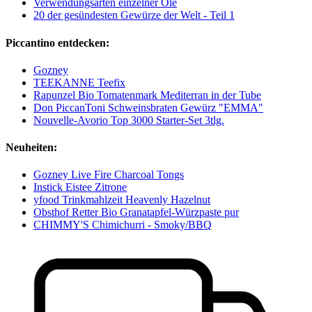
Verwendungsarten einzelner Öle
20 der gesündesten Gewürze der Welt - Teil 1
Piccantino entdecken:
Gozney
TEEKANNE Teefix
Rapunzel Bio Tomatenmark Mediterran in der Tube
Don PiccanToni Schweinsbraten Gewürz "EMMA"
Nouvelle-Avorio Top 3000 Starter-Set 3tlg.
Neuheiten:
Gozney Live Fire Charcoal Tongs
Instick Eistee Zitrone
yfood Trinkmahlzeit Heavenly Hazelnut
Obsthof Retter Bio Granatapfel-Würzpaste pur
CHIMMY'S Chimichurri - Smoky/BBQ