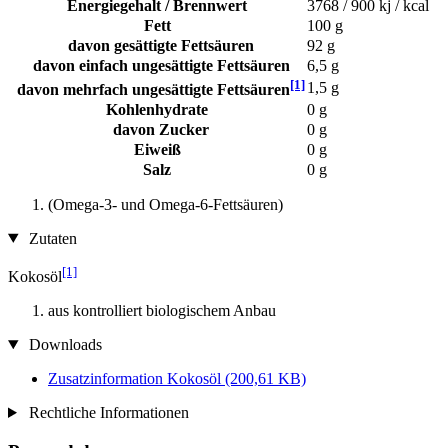
Energiegehalt / Brennwert
3768 / 900 kj / kcal
Fett
100 g
davon gesättigte Fettsäuren
92 g
davon einfach ungesättigte Fettsäuren
6,5 g
[1]
1,5 g
davon mehrfach ungesättigte Fettsäuren
Kohlenhydrate
0 g
davon Zucker
0 g
Eiweiß
0 g
Salz
0 g
(Omega-3- und Omega-6-Fettsäuren)
Zutaten
[1]
Kokosöl
aus kontrolliert biologischem Anbau
Downloads
Zusatzinformation Kokosöl
(200,61 KB)
Rechtliche Informationen