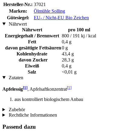
Hersteller-Nr.:
37021
Marken:
Ölmühle Solling
Gütesiegel:
EU- / Nicht-EU Bio Zeichen
Nährwert
Nährwert
pro 100 ml
Energiegehalt / Brennwert
800 / 191 kj / kcal
Fett
0,4 g
davon gesättigte Fettsäuren
0 g
Kohlenhydrate
43,4 g
davon Zucker
28,3 g
Eiweiß
0,4 g
Salz
<0,01 g
Zutaten
[1]
[1]
Apfelessig
, Apfelsaftkonzentrat
aus kontrolliert biologischem Anbau
Zubehör
Rechtliche Informationen
Passend dazu