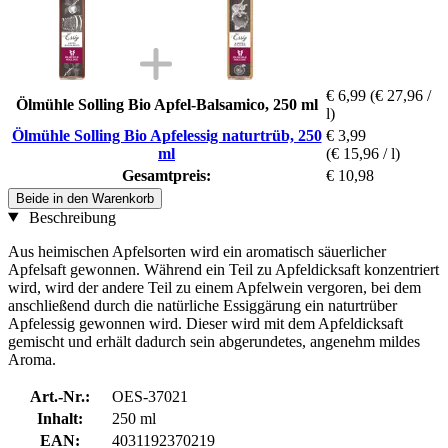
€ 6,99
(€ 27,96 /
Ölmühle Solling Bio Apfel-Balsamico, 250 ml
l)
Ölmühle Solling Bio Apfelessig naturtrüb, 250
€ 3,99
ml
(€ 15,96 / l)
Gesamtpreis:
€ 10,98
Beide in den Warenkorb
Beschreibung
Aus heimischen Apfelsorten wird ein aromatisch säuerlicher
Apfelsaft gewonnen. Während ein Teil zu Apfeldicksaft konzentriert
wird, wird der andere Teil zu einem Apfelwein vergoren, bei dem
anschließend durch die natürliche Essiggärung ein naturtrüber
Apfelessig gewonnen wird. Dieser wird mit dem Apfeldicksaft
gemischt und erhält dadurch sein abgerundetes, angenehm mildes
Aroma.
Art.-Nr.:
OES-37021
Inhalt:
250 ml
EAN:
4031192370219