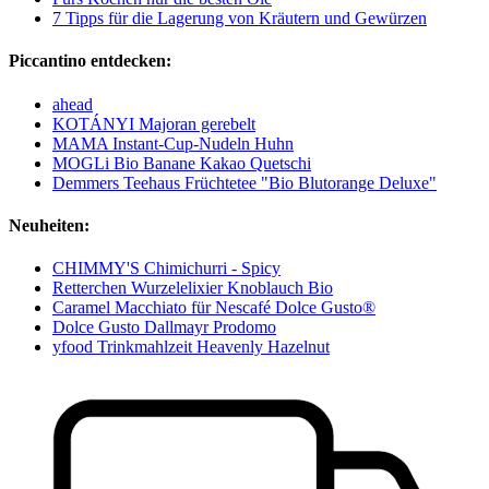
7 Tipps für die Lagerung von Kräutern und Gewürzen
Piccantino entdecken:
ahead
KOTÁNYI Majoran gerebelt
MAMA Instant-Cup-Nudeln Huhn
MOGLi Bio Banane Kakao Quetschi
Demmers Teehaus Früchtetee "Bio Blutorange Deluxe"
Neuheiten:
CHIMMY'S Chimichurri - Spicy
Retterchen Wurzelelixier Knoblauch Bio
Caramel Macchiato für Nescafé Dolce Gusto®
Dolce Gusto Dallmayr Prodomo
yfood Trinkmahlzeit Heavenly Hazelnut