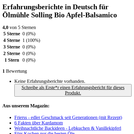
Erfahrungsberichte in Deutsch für
Ölmühle Solling Bio Apfel-Balsamico
4,0
von 5 Sternen
5 Sterne
0
(0%)
4 Sterne
1
(100%)
3 Sterne
0
(0%)
2 Sterne
0
(0%)
1 Stern
0
(0%)
1
Bewertung
Keine Erfahrungsberichte vorhanden.
Schreibe als Erste*r einen Erfahrungsbericht für dieses
Produkt.
Aus unserem Magazin:
Frierss - edler Geschmack seit Generationen (mit Rezept)
6 Fakten über Kardamom
Weihnachtliche Backideen - Lebkuchen & Vanillekipferl
Fürs Kochen nur die besten Öle