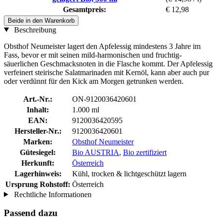
Gesamtpreis:
€ 12,98
Beide in den Warenkorb
Beschreibung
Obsthof Neumeister lagert den Apfelessig mindestens 3 Jahre im
Fass, bevor er mit seinen mild-harmonischen und fruchtig-
säuerlichen Geschmacksnoten in die Flasche kommt. Der Apfelessig
verfeinert steirische Salatmarinaden mit Kernöl, kann aber auch pur
oder verdünnt für den Kick am Morgen getrunken werden.
Art.-Nr.:
ON-9120036420601
Inhalt:
1.000 ml
EAN:
9120036420595
Hersteller-Nr.:
9120036420601
Marken:
Obsthof Neumeister
Gütesiegel:
Bio AUSTRIA
,
Bio zertifiziert
Herkunft:
Österreich
Lagerhinweis:
Kühl, trocken & lichtgeschützt lagern
Ursprung Rohstoff:
Österreich
Rechtliche Informationen
Passend dazu