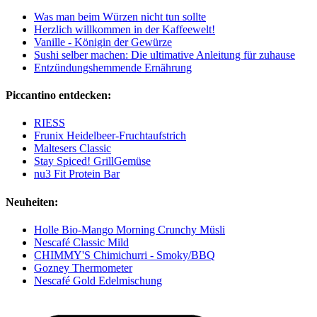
Was man beim Würzen nicht tun sollte
Herzlich willkommen in der Kaffeewelt!
Vanille - Königin der Gewürze
Sushi selber machen: Die ultimative Anleitung für zuhause
Entzündungshemmende Ernährung
Piccantino entdecken:
RIESS
Frunix Heidelbeer-Fruchtaufstrich
Maltesers Classic
Stay Spiced! GrillGemüse
nu3 Fit Protein Bar
Neuheiten:
Holle Bio-Mango Morning Crunchy Müsli
Nescafé Classic Mild
CHIMMY'S Chimichurri - Smoky/BBQ
Gozney Thermometer
Nescafé Gold Edelmischung