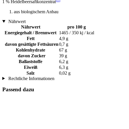
[1]
1 % Heidelbeersaftkonzentrat
aus biologischem Anbau
Nährwert
Nährwert
pro 100 g
Energiegehalt / Brennwert
1465 / 350 kj / kcal
Fett
4,9 g
davon gesättigte Fettsäuren
0,7 g
Kohlenhydrate
67 g
davon Zucker
39 g
Ballaststoffe
6,2 g
Eiweiß
6,3 g
Salz
0,02 g
Rechtliche Informationen
Passend dazu