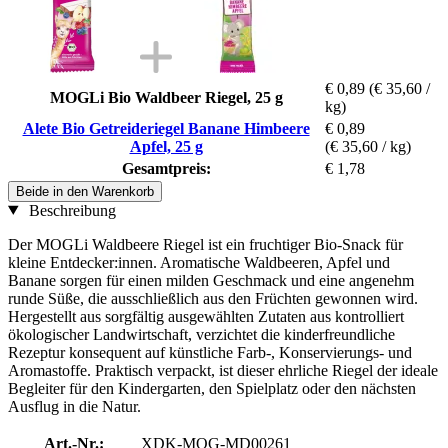
€ 0,89
(€ 35,60 /
MOGLi Bio Waldbeer Riegel, 25 g
kg)
Alete Bio Getreideriegel Banane Himbeere
€ 0,89
Apfel, 25 g
(€ 35,60 / kg)
Gesamtpreis:
€ 1,78
Beide in den Warenkorb
Beschreibung
Der MOGLi Waldbeere Riegel ist ein fruchtiger Bio-Snack für
kleine Entdecker:innen. Aromatische Waldbeeren, Apfel und
Banane sorgen für einen milden Geschmack und eine angenehm
runde Süße, die ausschließlich aus den Früchten gewonnen wird.
Hergestellt aus sorgfältig ausgewählten Zutaten aus kontrolliert
ökologischer Landwirtschaft, verzichtet die kinderfreundliche
Rezeptur konsequent auf künstliche Farb-, Konservierungs- und
Aromastoffe. Praktisch verpackt, ist dieser ehrliche Riegel der ideale
Begleiter für den Kindergarten, den Spielplatz oder den nächsten
Ausflug in die Natur.
Art.-Nr.:
XDK-MOG-MD00261