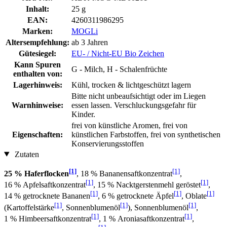
Inhalt:
25 g
EAN:
4260311986295
Marken:
MOGLi
Altersempfehlung:
ab 3 Jahren
Gütesiegel:
EU- / Nicht-EU Bio Zeichen
Kann Spuren
G - Milch, H - Schalenfrüchte
enthalten von:
Lagerhinweis:
Kühl, trocken & lichtgeschützt lagern
Bitte nicht unbeaufsichtigt oder im Liegen
Warnhinweise:
essen lassen. Verschluckungsgefahr für
Kinder.
frei von künstliche Aromen, frei von
Eigenschaften:
künstlichen Farbstoffen, frei von synthetischen
Konservierungsstoffen
Zutaten
[1]
[1]
25 % Haferflocken
, 18 % Bananensaftkonzentrat
,
[1]
[1]
16 % Apfelsaftkonzentrat
, 15 % Nacktgerstenmehl geröstet
,
[1]
[1]
[1]
14 % getrocknete Bananen
, 6 % getrocknete Äpfel
, Oblate
[1]
[1]
[1]
(Kartoffelstärke
, Sonnenblumenöl
), Sonnenblumenöl
,
[1]
[1]
1 % Himbeersaftkonzentrat
, 1 % Aroniasaftkonzentrat
,