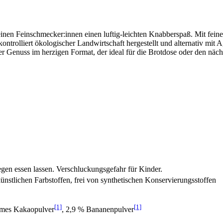
n Feinschmecker:innen einen luftig-leichten Knabberspaß. Mit fein
ntrolliert ökologischer Landwirtschaft hergestellt und alternativ mit 
r Genuss im herzigen Format, der ideal für die Brotdose oder den nächs
iegen essen lassen. Verschluckungsgefahr für Kinder.
künstlichen Farbstoffen, frei von synthetischen Konservierungsstoffen
[1]
[1]
armes Kakaopulver
, 2,9 % Bananenpulver