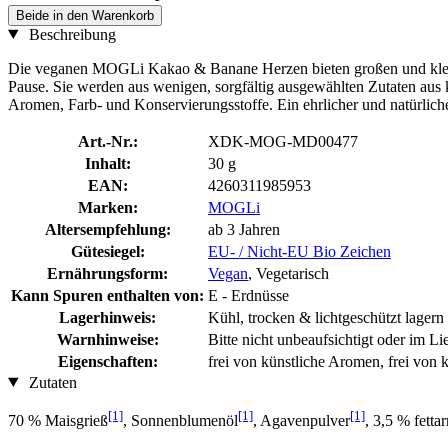
Beide in den Warenkorb
Beschreibung
Die veganen MOGLi Kakao & Banane Herzen bieten großen und kleine
Pause. Sie werden aus wenigen, sorgfältig ausgewählten Zutaten aus ko
Aromen, Farb- und Konservierungsstoffe. Ein ehrlicher und natürliche
Art.-Nr.:
XDK-MOG-MD00477
Inhalt:
30 g
EAN:
4260311985953
Marken:
MOGLi
Altersempfehlung:
ab 3 Jahren
Gütesiegel:
EU- / Nicht-EU Bio Zeichen
Ernährungsform:
Vegan
, Vegetarisch
Kann Spuren enthalten von:
E - Erdnüsse
Lagerhinweis:
Kühl, trocken & lichtgeschützt lagern
Warnhinweise:
Bitte nicht unbeaufsichtigt oder im L
Eigenschaften:
frei von künstliche Aromen, frei von 
Zutaten
[1]
[1]
[1]
70 % Maisgrieß
, Sonnenblumenöl
, Agavenpulver
, 3,5 % fett