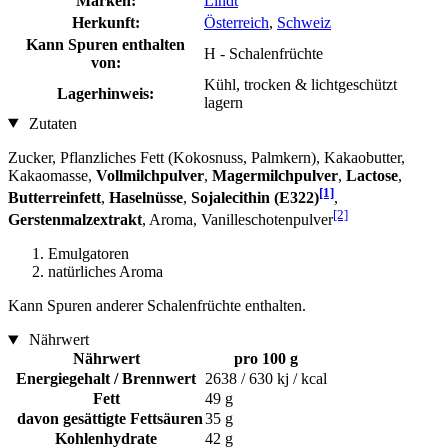
Marken:
Lindt
Herkunft:
Österreich
,
Schweiz
Kann Spuren enthalten
H - Schalenfrüchte
von:
Kühl, trocken & lichtgeschützt
Lagerhinweis:
lagern
Zutaten
Zucker, Pflanzliches Fett (Kokosnuss, Palmkern), Kakaobutter,
Kakaomasse,
Vollmilchpulver
,
Magermilchpulver
,
Lactose
,
[1]
Butterreinfett
,
Haselnüsse
,
Sojalecithin (E322)
,
[2]
Gerstenmalzextrakt
, Aroma, Vanilleschotenpulver
Emulgatoren
natürliches Aroma
Kann Spuren anderer Schalenfrüchte enthalten.
Nährwert
Nährwert
pro 100 g
Energiegehalt / Brennwert
2638 / 630 kj / kcal
Fett
49 g
davon gesättigte Fettsäuren
35 g
Kohlenhydrate
42 g