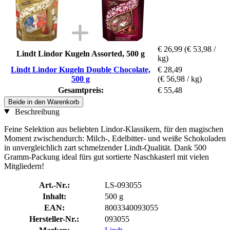
€ 26,99
(€ 53,98 /
Lindt Lindor Kugeln Assorted, 500 g
kg)
Lindt Lindor Kugeln Double Chocolate,
€ 28,49
500 g
(€ 56,98 / kg)
Gesamtpreis:
€ 55,48
Beide in den Warenkorb
Beschreibung
Feine Selektion aus beliebten Lindor-Klassikern, für den magischen
Moment zwischendurch: Milch-, Edelbitter- und weiße Schokoladen
in unvergleichlich zart schmelzender Lindt-Qualität. Dank 500
Gramm-Packung ideal fürs gut sortierte Naschkasterl mit vielen
Mitgliedern!
Art.-Nr.:
LS-093055
Inhalt:
500 g
EAN:
8003340093055
Hersteller-Nr.:
093055