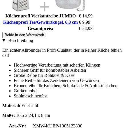
Küchenprofi Vierkantreibe JUMBO
€ 14,99
Küchenprofi Tee/Gewürzkugel, 6,3 cm
€ 9,99
Gesamtpreis:
€ 24,98
Beide in den Warenkorb
Beschreibung
Ein echter Allrounder in Profi-Qualität, der in keiner Küche fehlen
darf.
Hochwertige Verarbeitung mit scharfen Klingen
Sicherer Griff für komfortables Arbeiten
Grobe Reibe für Rohkost & Käse
Feine Reibe für das Zerkleinern von Gewürzen
Kronenreibe für Brötchen, Schokolade & Apfelstückchen
Gurkenhobel
Spülmaschinenfest
Material:
Edelstahl
Maße:
10,5 x 24,1 x 8 cm
Art.-Nr.:
XMW-KUEP-1005122800