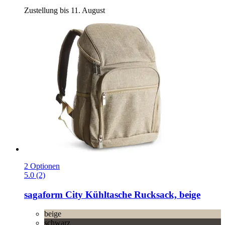
Zustellung bis 11. August
2 Optionen
5.0 (2)
sagaform
City Kühltasche Rucksack, beige
beige
schwarz