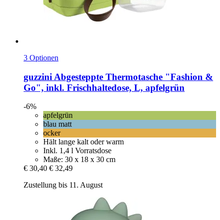
3 Optionen
guzzini
Abgesteppte Thermotasche "Fashion &
Go", inkl. Frischhaltedose, L, apfelgrün
-6%
apfelgrün
blau matt
ocker
Hält lange kalt oder warm
Inkl. 1,4 l Vorratsdose
Maße: 30 x 18 x 30 cm
€ 30,40
€ 32,49
Zustellung bis 11. August