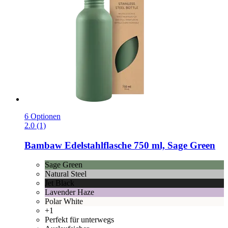
6 Optionen
2.0 (1)
Bambaw
Edelstahlflasche 750 ml, Sage Green
Sage Green
Natural Steel
Jet Black
Lavender Haze
Polar White
+1
Perfekt für unterwegs