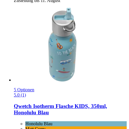
Zustellung bis 11. August
5 Optionen
5.0 (1)
Qwetch
Isotherm Flasche KIDS, 350ml,
Honolulu Blau
Honolulu Blau
Matt Curry