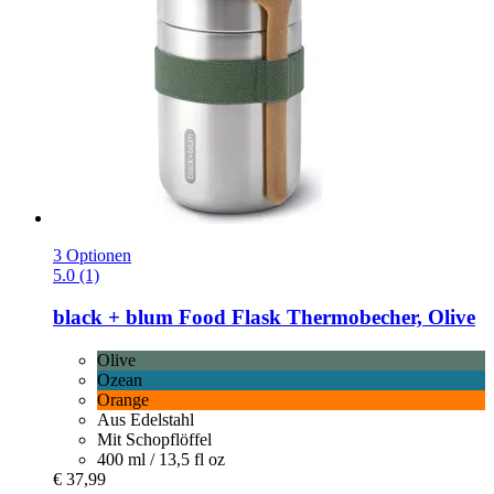
3 Optionen
5.0 (1)
black + blum
Food Flask Thermobecher, Olive
Olive
Ozean
Orange
Aus Edelstahl
Mit Schopflöffel
400 ml / 13,5 fl oz
€ 37,99