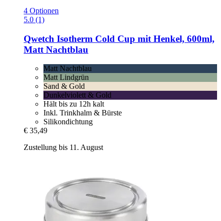
4 Optionen
5.0 (1)
Qwetch
Isotherm Cold Cup mit Henkel, 600ml,
Matt Nachtblau
Matt Nachtblau
Matt Lindgrün
Sand & Gold
Dunkelviolett & Gold
Hält bis zu 12h kalt
Inkl. Trinkhalm & Bürste
Silikondichtung
€ 35,49
Zustellung bis 11. August