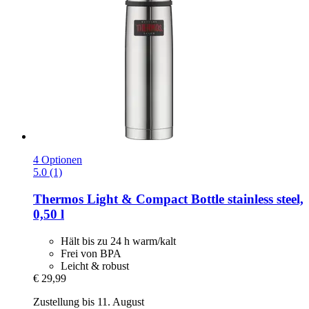
4 Optionen
5.0 (1)
Thermos
Light & Compact Bottle stainless steel,
0,50 l
Hält bis zu 24 h warm/kalt
Frei von BPA
Leicht & robust
€ 29,99
Zustellung bis 11. August