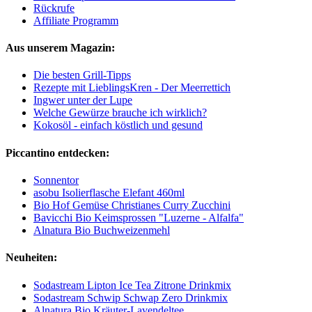
Rückrufe
Affiliate Programm
Aus unserem Magazin:
Die besten Grill-Tipps
Rezepte mit LieblingsKren - Der Meerrettich
Ingwer unter der Lupe
Welche Gewürze brauche ich wirklich?
Kokosöl - einfach köstlich und gesund
Piccantino entdecken:
Sonnentor
asobu Isolierflasche Elefant 460ml
Bio Hof Gemüse Christianes Curry Zucchini
Bavicchi Bio Keimsprossen "Luzerne - Alfalfa"
Alnatura Bio Buchweizenmehl
Neuheiten:
Sodastream Lipton Ice Tea Zitrone Drinkmix
Sodastream Schwip Schwap Zero Drinkmix
Alnatura Bio Kräuter-Lavendeltee