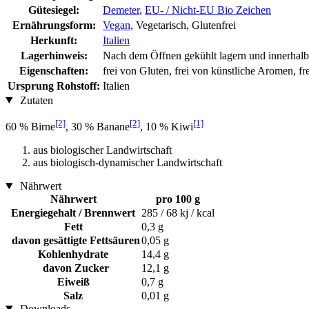
Gütesiegel:
Demeter
,
EU- / Nicht-EU Bio Zeichen
Ernährungsform:
Vegan
, Vegetarisch, Glutenfrei
Herkunft:
Italien
Lagerhinweis:
Nach dem Öffnen gekühlt lagern und innerhal
Eigenschaften:
frei von Gluten, frei von künstliche Aromen, f
Ursprung Rohstoff:
Italien
Zutaten
[2]
[2]
[1]
60 % Birne
, 30 % Banane
, 10 % Kiwi
aus biologischer Landwirtschaft
aus biologisch-dynamischer Landwirtschaft
Nährwert
Nährwert
pro 100 g
Energiegehalt / Brennwert
285 / 68 kj / kcal
Fett
0,3 g
davon gesättigte Fettsäuren
0,05 g
Kohlenhydrate
14,4 g
davon Zucker
12,1 g
Eiweiß
0,7 g
Salz
0,01 g
Downloads