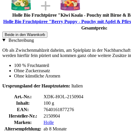
Holle Bio Fruchtpüree "Kiwi Koala - Pouchy mit Birne & B
Holle Bio Fruchtpüree "Berry Puppy - Pouchy mit Apfel & Pfirs
Gesamtpreis:
Beide in den Warenkorb
Beschreibung
Ob als Zwischenmahlzeit daheim, am Spielplatz in der Nachbarschaft
werden hierfür fein püriert und kommen ganz ohne weitere Zusätze i
100 % Fruchtanteil
Ohne Zuckerzusatz
Ohne künstliche Aromen
Ursprungsland der Hauptzutaten:
Italien
Art.-Nr.:
XDK-HOL-2150904
Inhalt:
100 g
EAN:
7640161877276
Hersteller-Nr.:
2150904
Marken:
Holle
Altersempfehlung:
ab 8 Monate