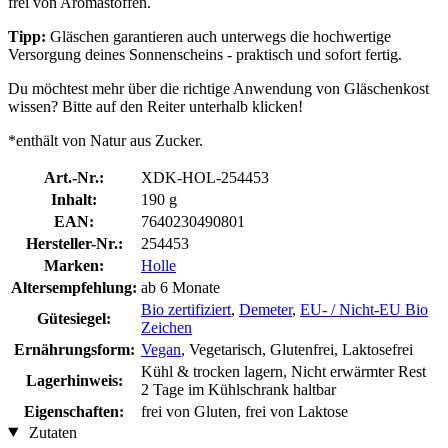
frei von Aromastoffen.
Tipp:
Gläschen garantieren auch unterwegs die hochwertige
Versorgung deines Sonnenscheins - praktisch und sofort fertig.
Du möchtest mehr über die richtige Anwendung von Gläschenkost
wissen? Bitte auf den Reiter unterhalb klicken!
*enthält von Natur aus Zucker.
Art.-Nr.:
XDK-HOL-254453
Inhalt:
190 g
EAN:
7640230490801
Hersteller-Nr.:
254453
Marken:
Holle
Altersempfehlung:
ab 6 Monate
Bio zertifiziert
,
Demeter
,
EU- / Nicht-EU Bio
Gütesiegel:
Zeichen
Ernährungsform:
Vegan
, Vegetarisch, Glutenfrei, Laktosefrei
Kühl & trocken lagern, Nicht erwärmter Rest
Lagerhinweis:
2 Tage im Kühlschrank haltbar
Eigenschaften:
frei von Gluten, frei von Laktose
Zutaten