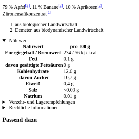
[2]
[2]
[2]
79 % Apfel
, 11 % Banane
, 10 % Aprikosen
,
[1]
Zitronensaftkonzentrat
aus biologischer Landwirtschaft
Demeter, aus biodynamischer Landwirtschaft
Nährwert
Nährwert
pro 100 g
Energiegehalt / Brennwert
234 / 56 kj / kcal
Fett
0,1 g
davon gesättigte Fettsäuren
0 g
Kohlenhydrate
12,6 g
davon Zucker
10,7 g
Eiweiß
0,4 g
Salz
<0,03 g
Natrium
0,01 g
Verzehr- und Lagerempfehlungen
Rechtliche Informationen
Passend dazu