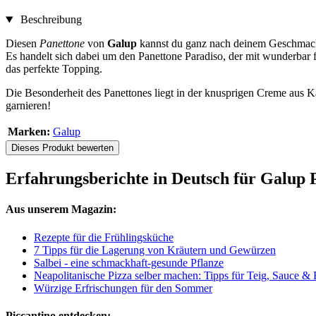
Beschreibung
Diesen
Panettone
von
Galup
kannst du ganz nach deinem Geschmack
Es handelt sich dabei um den Panettone Paradiso, der mit wunderbar f
das perfekte Topping.
Die Besonderheit des Panettones liegt in der knusprigen Creme aus 
garnieren!
Marken:
Galup
Dieses Produkt bewerten
Erfahrungsberichte in Deutsch für Galup
Aus unserem Magazin:
Rezepte für die Frühlingsküche
7 Tipps für die Lagerung von Kräutern und Gewürzen
Salbei - eine schmackhaft-gesunde Pflanze
Neapolitanische Pizza selber machen: Tipps für Teig, Sauce &
Würzige Erfrischungen für den Sommer
Piccantino entdecken: