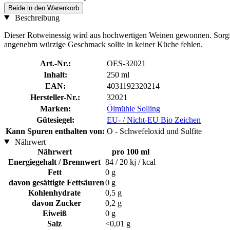
Beide in den Warenkorb
Beschreibung
Dieser Rotweinessig wird aus hochwertigen Weinen gewonnen. Sorgfälti
angenehm würzige Geschmack sollte in keiner Küche fehlen.
Art.-Nr.:
OES-32021
Inhalt:
250 ml
EAN:
4031192320214
Hersteller-Nr.:
32021
Marken:
Ölmühle Solling
Gütesiegel:
EU- / Nicht-EU Bio Zeichen
Kann Spuren enthalten von:
O - Schwefeloxid und Sulfite
Nährwert
Nährwert
pro 100 ml
Energiegehalt / Brennwert
84 / 20 kj / kcal
Fett
0 g
davon gesättigte Fettsäuren
0 g
Kohlenhydrate
0,5 g
davon Zucker
0,2 g
Eiweiß
0 g
Salz
<0,01 g