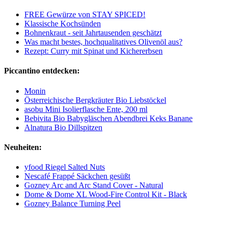
FREE Gewürze von STAY SPICED!
Klassische Kochsünden
Bohnenkraut - seit Jahrtausenden geschätzt
Was macht bestes, hochqualitatives Olivenöl aus?
Rezept: Curry mit Spinat und Kichererbsen
Piccantino entdecken:
Monin
Österreichische Bergkräuter Bio Liebstöckel
asobu Mini Isolierflasche Ente, 200 ml
Bebivita Bio Babygläschen Abendbrei Keks Banane
Alnatura Bio Dillspitzen
Neuheiten:
yfood Riegel Salted Nuts
Nescafé Frappé Säckchen gesüßt
Gozney Arc and Arc Stand Cover - Natural
Dome & Dome XL Wood-Fire Control Kit - Black
Gozney Balance Turning Peel