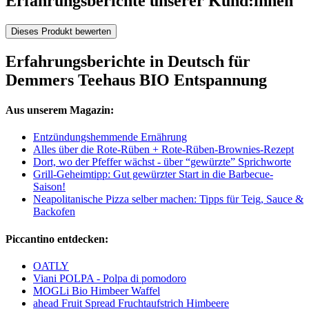
Erfahrungsberichte unserer Kund:innen
Dieses Produkt bewerten
Erfahrungsberichte in Deutsch für
Demmers Teehaus BIO Entspannung
Aus unserem Magazin:
Entzündungshemmende Ernährung
Alles über die Rote-Rüben + Rote-Rüben-Brownies-Rezept
Dort, wo der Pfeffer wächst - über “gewürzte” Sprichworte
Grill-Geheimtipp: Gut gewürzter Start in die Barbecue-
Saison!
Neapolitanische Pizza selber machen: Tipps für Teig, Sauce &
Backofen
Piccantino entdecken:
OATLY
Viani POLPA - Polpa di pomodoro
MOGLi Bio Himbeer Waffel
ahead Fruit Spread Fruchtaufstrich Himbeere