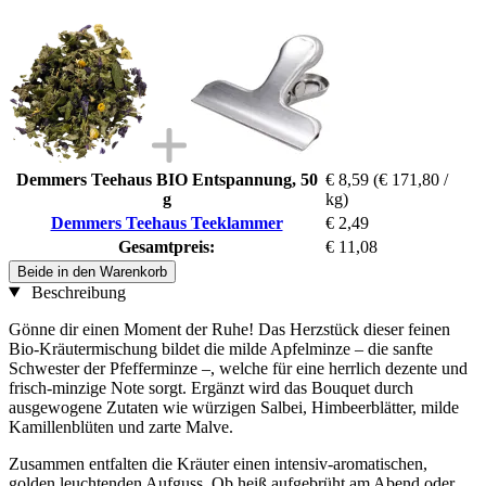
Demmers Teehaus BIO Entspannung, 50
€ 8,59
(€ 171,80 /
g
kg)
Demmers Teehaus Teeklammer
€ 2,49
Gesamtpreis:
€ 11,08
Beide in den Warenkorb
Beschreibung
Gönne dir einen Moment der Ruhe! Das Herzstück dieser feinen
Bio-Kräutermischung bildet die milde Apfelminze – die sanfte
Schwester der Pfefferminze –, welche für eine herrlich dezente und
frisch-minzige Note sorgt. Ergänzt wird das Bouquet durch
ausgewogene Zutaten wie würzigen Salbei, Himbeerblätter, milde
Kamillenblüten und zarte Malve.
Zusammen entfalten die Kräuter einen intensiv-aromatischen,
golden leuchtenden Aufguss. Ob heiß aufgebrüht am Abend oder