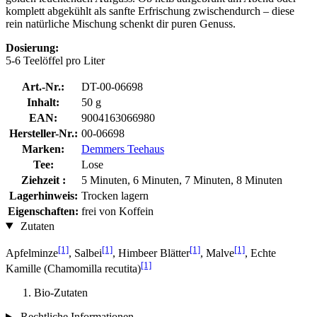
komplett abgekühlt als sanfte Erfrischung zwischendurch – diese
rein natürliche Mischung schenkt dir puren Genuss.
Dosierung:
5-6 Teelöffel pro Liter
Art.-Nr.:
DT-00-06698
Inhalt:
50 g
EAN:
9004163066980
Hersteller-Nr.:
00-06698
Marken:
Demmers Teehaus
Tee:
Lose
Ziehzeit :
5 Minuten, 6 Minuten, 7 Minuten, 8 Minuten
Lagerhinweis:
Trocken lagern
Eigenschaften:
frei von Koffein
Zutaten
[1]
[1]
[1]
[1]
Apfelminze
, Salbei
, Himbeer Blätter
, Malve
, Echte
[1]
Kamille (Chamomilla recutita)
Bio-Zutaten
Rechtliche Informationen