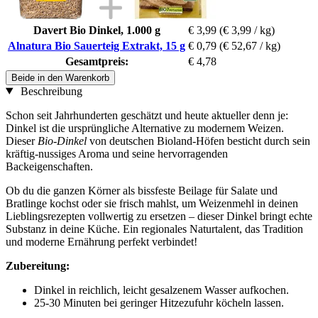
Davert Bio Dinkel, 1.000 g
€ 3,99
(€ 3,99 / kg)
Alnatura Bio Sauerteig Extrakt, 15 g
€ 0,79
(€ 52,67 / kg)
Gesamtpreis:
€ 4,78
Beide in den Warenkorb
Beschreibung
Schon seit Jahrhunderten geschätzt und heute aktueller denn je:
Dinkel ist die ursprüngliche Alternative zu modernem Weizen.
Dieser
Bio-Dinkel
von deutschen Bioland-Höfen besticht durch sein
kräftig-nussiges Aroma und seine hervorragenden
Backeigenschaften.
Ob du die ganzen Körner als bissfeste Beilage für Salate und
Bratlinge kochst oder sie frisch mahlst, um Weizenmehl in deinen
Lieblingsrezepten vollwertig zu ersetzen – dieser Dinkel bringt echte
Substanz in deine Küche. Ein regionales Naturtalent, das Tradition
und moderne Ernährung perfekt verbindet!
Zubereitung:
Dinkel in reichlich, leicht gesalzenem Wasser aufkochen.
25-30 Minuten bei geringer Hitzezufuhr köcheln lassen.