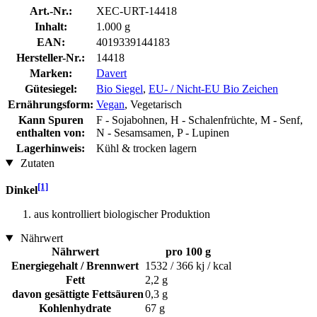
Art.-Nr.:
XEC-URT-14418
Inhalt:
1.000 g
EAN:
4019339144183
Hersteller-Nr.:
14418
Marken:
Davert
Gütesiegel:
Bio Siegel
,
EU- / Nicht-EU Bio Zeichen
Ernährungsform:
Vegan
, Vegetarisch
Kann Spuren
F - Sojabohnen, H - Schalenfrüchte, M - Senf,
enthalten von:
N - Sesamsamen, P - Lupinen
Lagerhinweis:
Kühl & trocken lagern
Zutaten
[1]
Dinkel
aus kontrolliert biologischer Produktion
Nährwert
Nährwert
pro 100 g
Energiegehalt / Brennwert
1532 / 366 kj / kcal
Fett
2,2 g
davon gesättigte Fettsäuren
0,3 g
Kohlenhydrate
67 g