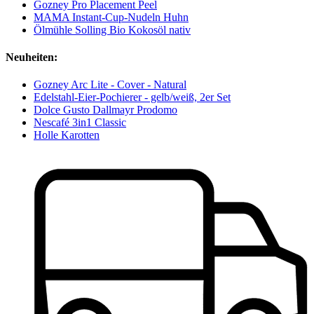
Gozney Pro Placement Peel
MAMA Instant-Cup-Nudeln Huhn
Ölmühle Solling Bio Kokosöl nativ
Neuheiten:
Gozney Arc Lite - Cover - Natural
Edelstahl-Eier-Pochierer - gelb/weiß, 2er Set
Dolce Gusto Dallmayr Prodomo
Nescafé 3in1 Classic
Holle Karotten