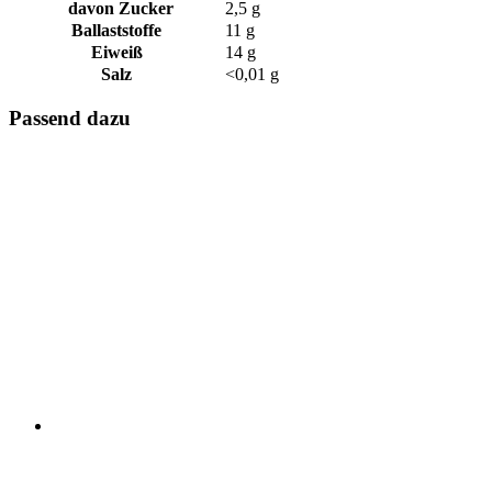
davon Zucker
2,5 g
Ballaststoffe
11 g
Eiweiß
14 g
Salz
<0,01 g
Passend dazu