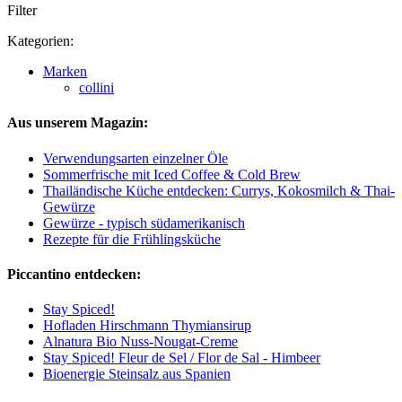
Filter
Kategorien:
Marken
collini
Aus unserem Magazin:
Verwendungsarten einzelner Öle
Sommerfrische mit Iced Coffee & Cold Brew
Thailändische Küche entdecken: Currys, Kokosmilch & Thai-
Gewürze
Gewürze - typisch südamerikanisch
Rezepte für die Frühlingsküche
Piccantino entdecken:
Stay Spiced!
Hofladen Hirschmann Thymiansirup
Alnatura Bio Nuss-Nougat-Creme
Stay Spiced! Fleur de Sel / Flor de Sal - Himbeer
Bioenergie Steinsalz aus Spanien