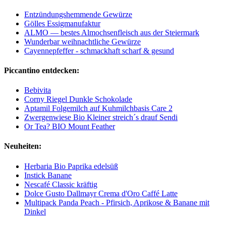
Entzündungshemmende Gewürze
Gölles Essigmanufaktur
ALMO — bestes Almochsenfleisch aus der Steiermark
Wunderbar weihnachtliche Gewürze
Cayennepfeffer - schmackhaft scharf & gesund
Piccantino entdecken:
Bebivita
Corny Riegel Dunkle Schokolade
Aptamil Folgemilch auf Kuhmilchbasis Care 2
Zwergenwiese Bio Kleiner streich´s drauf Sendi
Or Tea? BIO Mount Feather
Neuheiten:
Herbaria Bio Paprika edelsüß
Instick Banane
Nescafé Classic kräftig
Dolce Gusto Dallmayr Crema d'Oro Caffé Latte
Multipack Panda Peach - Pfirsich, Aprikose & Banane mit
Dinkel