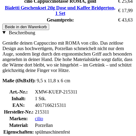
cilio Cappuccinotasse ROMA, gold
€ 25,64
Bialetti Geschenkset 2tlg Dose und Kaffee Bridgerton,
€ 17,99
1 Set
Gesamtpreis:
€ 43,63
Beide in den Warenkorb
Beschreibung
Genieße deinen Cappuccino mit ROMA von cilio. Das zeitlose
Design aus hochwertigem, Porzellan schmeichelt nicht nur dem
Auge, sondern liegt durch den ergonomischen Griff auch besonders
angenehm in deiner Hand. Die hohe Materialstärke sorgt dafür, dass
die Wärme dort bleibt, wo sie hingehört – im Getränk – und schützt
gleichzeitig deine Finger vor Hitze.
Maße (ØxBxH):
9,5 x 11,8 x 6 cm
Art.-Nr.:
XMW-KUEP-215311
Inhalt:
1 Stk.
EAN:
4017166215311
Hersteller-Nr.:
215311
Marken:
cilio
Material:
Porzellan
Eigenschaften:
spülmaschinenfest