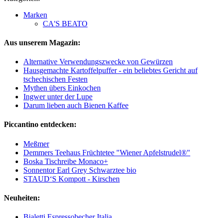
Marken
CA'S BEATO
Aus unserem Magazin:
Alternative Verwendungszwecke von Gewürzen
Hausgemachte Kartoffelpuffer - ein beliebtes Gericht auf
tschechischen Festen
Mythen übers Einkochen
Ingwer unter der Lupe
Darum lieben auch Bienen Kaffee
Piccantino entdecken:
Meßmer
Demmers Teehaus Früchtetee "Wiener Apfelstrudel®"
Boska Tischreibe Monaco+
Sonnentor Earl Grey Schwarztee bio
STAUD‘S Kompott - Kirschen
Neuheiten:
Bialetti Espressobecher Italia