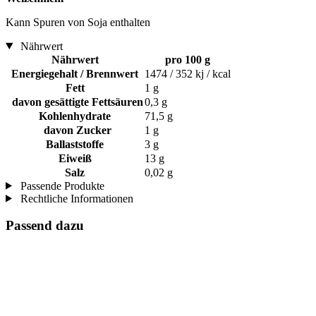
Kann Spuren von Soja enthalten
Nährwert
Nährwert
pro 100 g
Energiegehalt / Brennwert
1474 / 352 kj / kcal
Fett
1 g
davon gesättigte Fettsäuren
0,3 g
Kohlenhydrate
71,5 g
davon Zucker
1 g
Ballaststoffe
3 g
Eiweiß
13 g
Salz
0,02 g
Passende Produkte
Rechtliche Informationen
Passend dazu