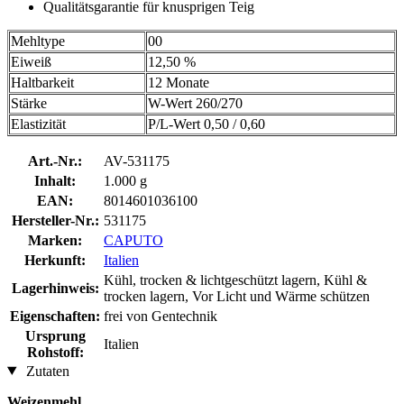
Qualitätsgarantie für knusprigen Teig
Mehltype
00
Eiweiß
12,50 %
Haltbarkeit
12 Monate
Stärke
W-Wert 260/270
Elastizität
P/L-Wert 0,50 / 0,60
Art.-Nr.:
AV-531175
Inhalt:
1.000 g
EAN:
8014601036100
Hersteller-Nr.:
531175
Marken:
CAPUTO
Herkunft:
Italien
Kühl, trocken & lichtgeschützt lagern, Kühl &
Lagerhinweis:
trocken lagern, Vor Licht und Wärme schützen
Eigenschaften:
frei von Gentechnik
Ursprung
Italien
Rohstoff:
Zutaten
Weizenmehl