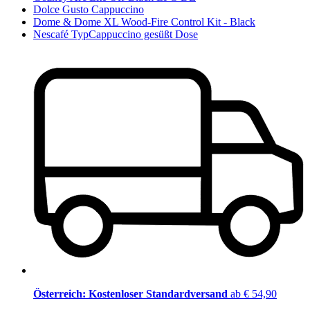
Dolce Gusto Cappuccino
Dome & Dome XL Wood-Fire Control Kit - Black
Nescafé TypCappuccino gesüßt Dose
Österreich: Kostenloser Standardversand
ab € 54,90