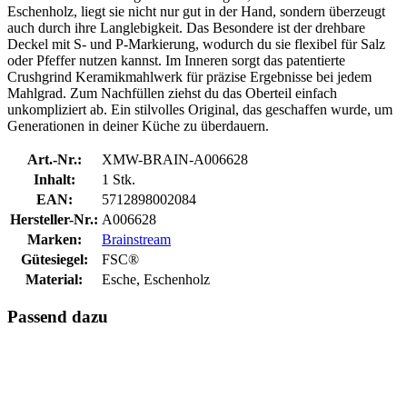
Eschenholz, liegt sie nicht nur gut in der Hand, sondern überzeugt
auch durch ihre Langlebigkeit. Das Besondere ist der drehbare
Deckel mit S- und P-Markierung, wodurch du sie flexibel für Salz
oder Pfeffer nutzen kannst. Im Inneren sorgt das patentierte
Crushgrind Keramikmahlwerk für präzise Ergebnisse bei jedem
Mahlgrad. Zum Nachfüllen ziehst du das Oberteil einfach
unkompliziert ab. Ein stilvolles Original, das geschaffen wurde, um
Generationen in deiner Küche zu überdauern.
Art.-Nr.:
XMW-BRAIN-A006628
Inhalt:
1 Stk.
EAN:
5712898002084
Hersteller-Nr.:
A006628
Marken:
Brainstream
Gütesiegel:
FSC®
Material:
Esche, Eschenholz
Passend dazu