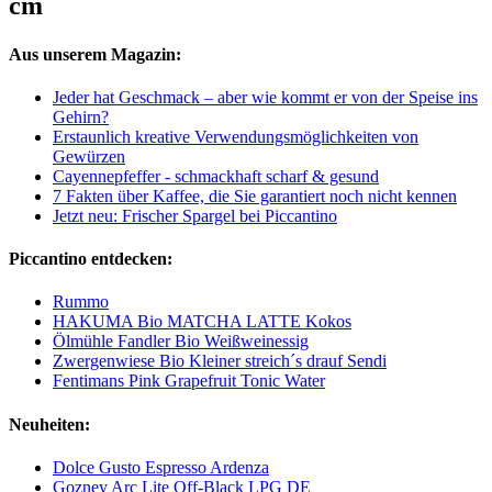
cm
Aus unserem Magazin:
Jeder hat Geschmack – aber wie kommt er von der Speise ins
Gehirn?
Erstaunlich kreative Verwendungsmöglichkeiten von
Gewürzen
Cayennepfeffer - schmackhaft scharf & gesund
7 Fakten über Kaffee, die Sie garantiert noch nicht kennen
Jetzt neu: Frischer Spargel bei Piccantino
Piccantino entdecken:
Rummo
HAKUMA Bio MATCHA LATTE Kokos
Ölmühle Fandler Bio Weißweinessig
Zwergenwiese Bio Kleiner streich´s drauf Sendi
Fentimans Pink Grapefruit Tonic Water
Neuheiten:
Dolce Gusto Espresso Ardenza
Gozney Arc Lite Off-Black LPG DE