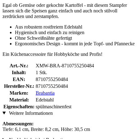
Egal ob Gemüse oder gekochte Kartoffel - mit diesem Stampfer
lassen sich die Speisen ganz einfach und auch noch stilvoll
zerdrücken und zerstampfen.
Aus robustem rostfreiem Edelstahl
Hygienisch und einfach zu reinigen
Ohne Schweißnähte gefertigt
Ergonomisches Design - kommt in jede Topf- und Pfannecke
Ein Küchenaccessoire für Hobbyköche und Profis!
Art.-Nr.:
XMW-BRA-8710755250484
Inhalt:
1 Stk.
EAN:
8710755250484
Hersteller-Nr.:
8710755250484
Marken:
Brabantia
Material:
Edelstahl
Eigenschaften:
spülmaschinenfest
Weitere Informationen
Abmessungen:
Tiefe: 6,1 cm, Breite: 8,2 cm, Höhe: 30,5 cm