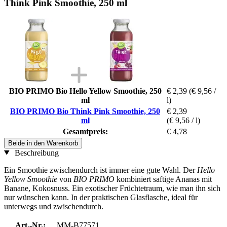
Think Pink Smoothie, 250 ml
BIO PRIMO Bio Hello Yellow Smoothie, 250
€ 2,39
(€ 9,56 /
ml
l)
BIO PRIMO Bio Think Pink Smoothie, 250
€ 2,39
ml
(€ 9,56 / l)
Gesamtpreis:
€ 4,78
Beide in den Warenkorb
Beschreibung
Ein Smoothie zwischendurch ist immer eine gute Wahl. Der
Hello
Yellow Smoothie
von
BIO PRIMO
kombiniert saftige Ananas mit
Banane, Kokosnuss. Ein exotischer Früchtetraum, wie man ihn sich
nur wünschen kann. In der praktischen Glasflasche, ideal für
unterwegs und zwischendurch.
Art.-Nr.:
MM-B77571