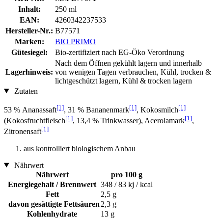
Inhalt:
250 ml
EAN:
4260342237533
Hersteller-Nr.:
B77571
Marken:
BIO PRIMO
Gütesiegel:
Bio-zertifiziert nach EG-Öko Verordnung
Nach dem Öffnen gekühlt lagern und innerhalb
Lagerhinweis:
von wenigen Tagen verbrauchen, Kühl, trocken &
lichtgeschützt lagern, Kühl & trocken lagern
Zutaten
[1]
[1]
[1]
53 % Ananassaft
, 31 % Bananenmark
, Kokosmilch
[1]
[1]
(Kokosfruchtfleisch
, 13,4 % Trinkwasser), Acerolamark
,
[1]
Zitronensaft
aus kontrolliert biologischem Anbau
Nährwert
Nährwert
pro 100 g
Energiegehalt / Brennwert
348 / 83 kj / kcal
Fett
2,5 g
davon gesättigte Fettsäuren
2,3 g
Kohlenhydrate
13 g