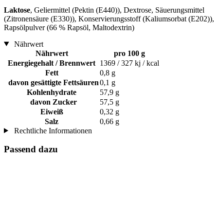
Laktose
, Geliermittel (Pektin (E440)), Dextrose, Säuerungsmittel
(Zitronensäure (E330)), Konservierungsstoff (Kaliumsorbat (E202)),
Rapsölpulver (66 % Rapsöl, Maltodextrin)
Nährwert
Nährwert
pro 100 g
Energiegehalt / Brennwert
1369 / 327 kj / kcal
Fett
0,8 g
davon gesättigte Fettsäuren
0,1 g
Kohlenhydrate
57,9 g
davon Zucker
57,5 g
Eiweiß
0,32 g
Salz
0,66 g
Rechtliche Informationen
Passend dazu