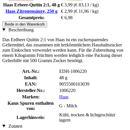
Haas Erbeer-Quttin 2:1, 48 g
€ 3,99
(€ 83,13 / kg)
Haas Zitronensäure, 250 g
€ 2,99
(€ 11,96 / kg)
Gesamtpreis:
€ 6,98
Beide in den Warenkorb
Beschreibung
Das Erdbeer Quittin 2:1 von Haas ist ein zuckersparendes
Geliermittel, das zusammen mit herkömmlichem Haushaltszucker
zum Einkochen verwendet werden kann. Für die Zubereitung von
einem Kilogramm Früchten werden lediglich eine Packung dieser
Gelierhilfe mit 500 Gramm Zucker benötigt.
Art.-Nr.:
EDH-1006220
Inhalt:
48 g
EAN:
9055500163039
Hersteller-Nr.:
1006220
Marken:
Haas
Kann Spuren enthalten
G - Milch
von:
Kühl, trocken & lichtgeschützt
Lagerhinweis:
lagern
Zutaten