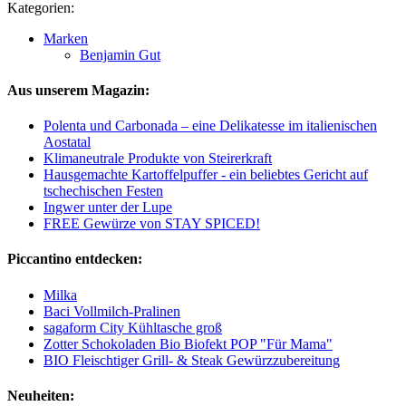
Kategorien:
Marken
Benjamin Gut
Aus unserem Magazin:
Polenta und Carbonada – eine Delikatesse im italienischen
Aostatal
Klimaneutrale Produkte von Steirerkraft
Hausgemachte Kartoffelpuffer - ein beliebtes Gericht auf
tschechischen Festen
Ingwer unter der Lupe
FREE Gewürze von STAY SPICED!
Piccantino entdecken:
Milka
Baci Vollmilch-Pralinen
sagaform City Kühltasche groß
Zotter Schokoladen Bio Biofekt POP "Für Mama"
BIO Fleischtiger Grill- & Steak Gewürzzubereitung
Neuheiten: