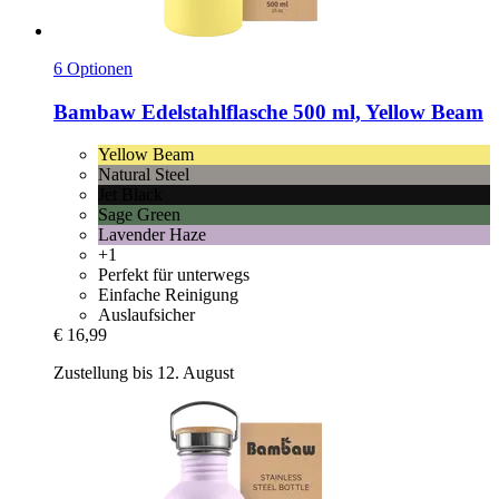
6 Optionen
Bambaw
Edelstahlflasche 500 ml, Yellow Beam
Yellow Beam
Natural Steel
Jet Black
Sage Green
Lavender Haze
+1
Perfekt für unterwegs
Einfache Reinigung
Auslaufsicher
€ 16,99
Zustellung bis 12. August