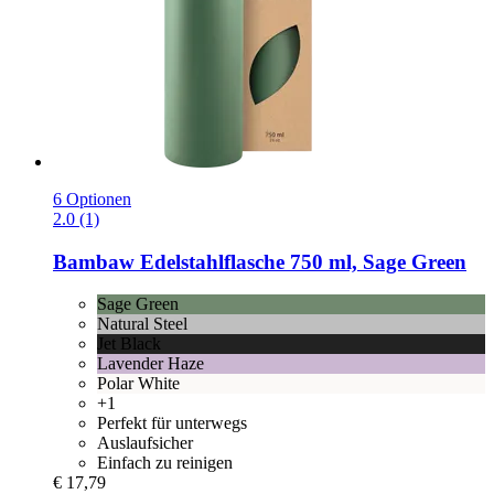
6 Optionen
2.0 (1)
Bambaw
Edelstahlflasche 750 ml, Sage Green
Sage Green
Natural Steel
Jet Black
Lavender Haze
Polar White
+1
Perfekt für unterwegs
Auslaufsicher
Einfach zu reinigen
€ 17,79