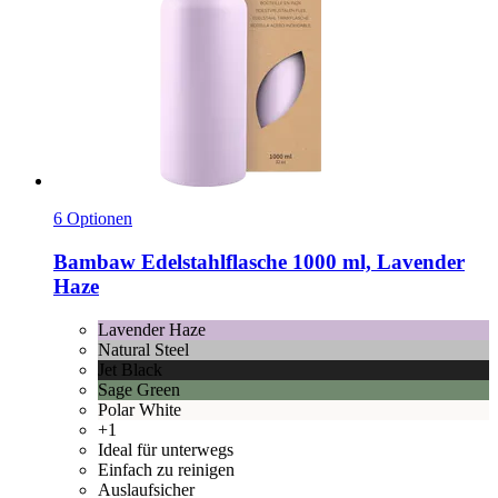
6 Optionen
Bambaw
Edelstahlflasche 1000 ml, Lavender
Haze
Lavender Haze
Natural Steel
Jet Black
Sage Green
Polar White
+1
Ideal für unterwegs
Einfach zu reinigen
Auslaufsicher