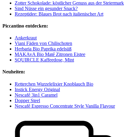
Zotter Schokolade: köstlicher Genuss aus der Steiermark
Sind Nüsse ein gesunder Snack?
Rezeptidee: Blaues Brot nach italienischer Art
Piccantino entdecken:
Ankerkraut
Viani Fäden von Chilischoten
Herbaria Bio Paprika edelsüß
MAKAvA Bio Maté Zitronen Eistee
SQUIRCLE Kaffeedose, Mint
Neuheiten:
Retterchen Wurzelelixier Knoblauch Bio
Instick Energy Original
Nescafé 3in1 Caramel
Dopper Steel
Nescafé Espresso Concentrate Style Vanilla Flavour