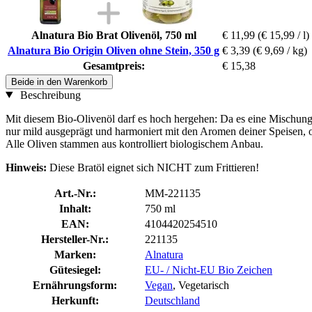
Alnatura Bio Brat Olivenöl, 750 ml
€ 11,99
(€ 15,99 / l)
Alnatura Bio Origin Oliven ohne Stein, 350 g
€ 3,39
(€ 9,69 / kg)
Gesamtpreis:
€ 15,38
Beide in den Warenkorb
Beschreibung
Mit diesem Bio-Olivenöl darf es hoch hergehen: Da es eine Mischung
nur mild ausgeprägt und harmoniert mit den Aromen deiner Speisen, oh
Alle Oliven stammen aus kontrolliert biologischem Anbau.
Hinweis:
Diese Bratöl eignet sich NICHT zum Frittieren!
Art.-Nr.:
MM-221135
Inhalt:
750 ml
EAN:
4104420254510
Hersteller-Nr.:
221135
Marken:
Alnatura
Gütesiegel:
EU- / Nicht-EU Bio Zeichen
Ernährungsform:
Vegan
, Vegetarisch
Herkunft:
Deutschland