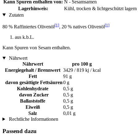
Kann Spuren enthalten von:
N - Sesamsamen
Lagerhinweis:
Kühl, trocken & lichtgeschützt lagern
Zutaten
[1]
[1]
80 % Raffiniertes Olivenöl
, 20 % natives Olivenöl
aus k.b.L.
Kann Spuren von Sesam enthalten.
Nährwert
Nährwert
pro 100 g
Energiegehalt / Brennwert
3429 / 819 kj / kcal
Fett
91 g
davon gesättigte Fettsäuren
0 g
Kohlenhydrate
0,5 g
davon Zucker
0,5 g
Ballaststoffe
0,5 g
Eiweiß
0,5 g
Salz
0,01 g
Rechtliche Informationen
Passend dazu