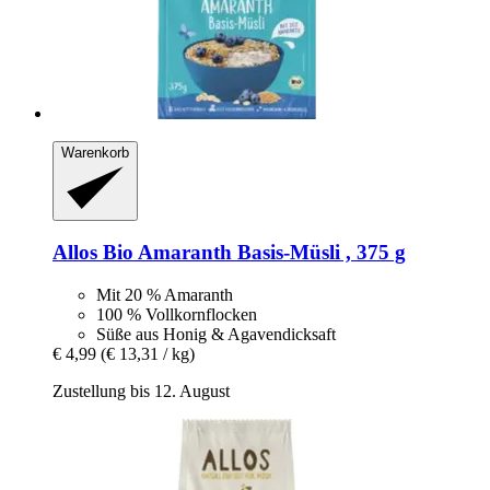
Warenkorb
Allos
Bio Amaranth Basis-​Müsli , 375 g
Mit 20 % Amaranth
100 % Vollkornflocken
Süße aus Honig & Agavendicksaft
€ 4,99
(€ 13,31 / kg)
Zustellung bis 12. August