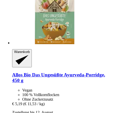
Warenkorb
Allos
Bio Das Ungesüßte Ayurveda-​Porridge,
450 g
Vegan
100 % Vollkornflocken
Ohne Zuckerzusatz
€ 5,19
(€ 11,53 / kg)
Zustellung bis 12. August