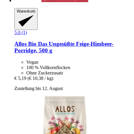
Warenkorb
5.0 (1)
Allos
Bio Das Ungesüßte Feige-​Himbeer-​
Porridge, 500 g
Vegan
100 % Vollkornflocken
Ohne Zuckerzusatz
€ 5,19
(€ 10,38 / kg)
Zustellung bis 12. August