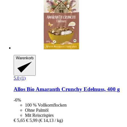
Warenkorb
5.0 (1)
Allos
Bio Amaranth Crunchy Edelnuss, 400 g
-6%
100 % Vollkornflocken
Ohne Palmöl
Mit Reiscrispies
€ 5,65
€ 5,99
(€ 14,13 / kg)