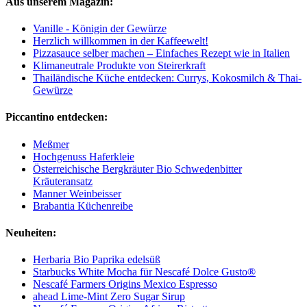
Aus unserem Magazin:
Vanille - Königin der Gewürze
Herzlich willkommen in der Kaffeewelt!
Pizzasauce selber machen – Einfaches Rezept wie in Italien
Klimaneutrale Produkte von Steirerkraft
Thailändische Küche entdecken: Currys, Kokosmilch & Thai-
Gewürze
Piccantino entdecken:
Meßmer
Hochgenuss Haferkleie
Österreichische Bergkräuter Bio Schwedenbitter
Kräuteransatz
Manner Weinbeisser
Brabantia Küchenreibe
Neuheiten:
Herbaria Bio Paprika edelsüß
Starbucks White Mocha für Nescafé Dolce Gusto®
Nescafé Farmers Origins Mexico Espresso
ahead Lime-Mint Zero Sugar Sirup