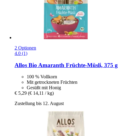
2 Optionen
4.0 (1)
Allos
Bio Amaranth Früchte-​Müsli, 375 g
100 % Vollkorn
Mit getrockneten Früchten
Gesüßt mit Honig
€ 5,29
(€ 14,11 / kg)
Zustellung bis 12. August