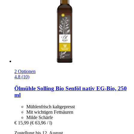
2 Optionen
4.8 (10)
Ölmühle Solling
Bio Senföl nativ EG-​Bio, 250
ml
Mühlenfrisch kaltgepresst
Mit wichtigen Fettsäuren
Milde Schärfe
€ 15,99
(€ 63,96 / l)
Zustellung bis 12. August