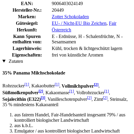
EAN:
9006403024149
Hersteller-Nr.:
20449
Marken:
Zotter Schokoladen
Gütesiegel:
EU- / Nicht-EU Bio Zeichen
,
Fair
Herkunft:
Österreich
Kann Spuren
E - Erdnüsse, H - Schalenfrüchte, N -
enthalten von:
Sesamsamen
Lagerhinweis:
Kühl, trocken & lichtgeschützt lagern
Eigenschaften:
frei von künstliche Aromen
Zutaten
35% Panama Milchschokolade
[1]
[1]
[2]
Rohrzucker
, Kakaobutter
,
Vollmilchpulver
,
[2]
[1]
[1]
Süßmolkenpulver
, Kakaomasse
, Vollrohrzucker
,
[3]
[2]
[2]
Sojalecithin (E322)
, Vanilleschotenpulver
, Zimt
, Steinsalz,
35 % mindestens Kakaoanteil
aus fairem Handel, Fair-Handelsanteil insgesamt 79% / aus
kontrolliert biologischer Landwirtschaft
aus k.b.L.
Emulgator / aus kontrolliert biologischer Landwirtschaft