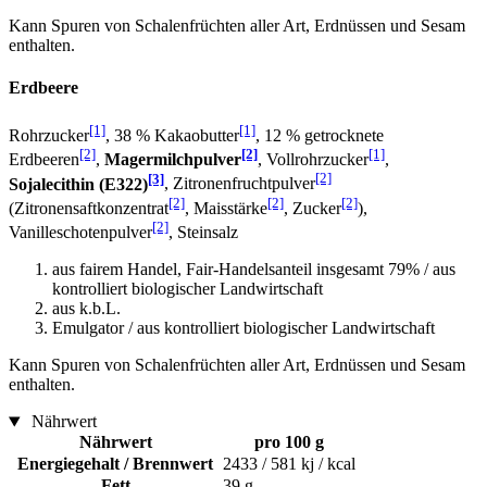
Kann Spuren von Schalenfrüchten aller Art, Erdnüssen und Sesam
enthalten.
Erdbeere
[1]
[1]
Rohrzucker
, 38 % Kakaobutter
, 12 % getrocknete
[2]
[2]
[1]
Erdbeeren
,
Magermilchpulver
, Vollrohrzucker
,
[3]
[2]
Sojalecithin (E322)
, Zitronenfruchtpulver
[2]
[2]
[2]
(Zitronensaftkonzentrat
, Maisstärke
, Zucker
),
[2]
Vanilleschotenpulver
, Steinsalz
aus fairem Handel, Fair-Handelsanteil insgesamt 79% / aus
kontrolliert biologischer Landwirtschaft
aus k.b.L.
Emulgator / aus kontrolliert biologischer Landwirtschaft
Kann Spuren von Schalenfrüchten aller Art, Erdnüssen und Sesam
enthalten.
Nährwert
Nährwert
pro 100 g
Energiegehalt / Brennwert
2433 / 581 kj / kcal
Fett
39 g