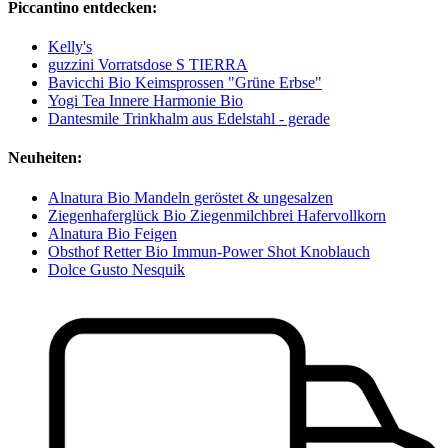
Piccantino entdecken:
Kelly's
guzzini Vorratsdose S TIERRA
Bavicchi Bio Keimsprossen "Grüne Erbse"
Yogi Tea Innere Harmonie Bio
Dantesmile Trinkhalm aus Edelstahl - gerade
Neuheiten:
Alnatura Bio Mandeln geröstet & ungesalzen
Ziegenhaferglück Bio Ziegenmilchbrei Hafervollkorn
Alnatura Bio Feigen
Obsthof Retter Bio Immun-Power Shot Knoblauch
Dolce Gusto Nesquik