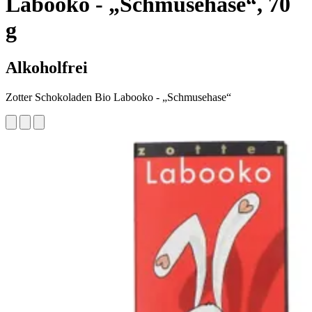
Labooko - „Schmusehase“, 70
g
Alkoholfrei
Zotter Schokoladen Bio Labooko - „Schmusehase“