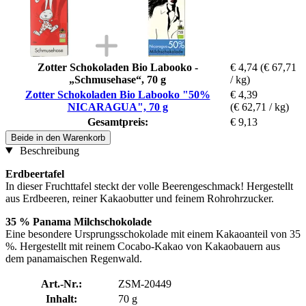
Zotter Schokoladen Bio Labooko -
€ 4,74
(€ 67,71
„Schmusehase“, 70 g
/ kg)
Zotter Schokoladen Bio Labooko "50%
€ 4,39
NICARAGUA", 70 g
(€ 62,71 / kg)
Gesamtpreis:
€ 9,13
Beide in den Warenkorb
Beschreibung
Erdbeertafel
In dieser Fruchttafel steckt der volle Beerengeschmack! Hergestellt
aus Erdbeeren, reiner Kakaobutter und feinem Rohrohrzucker.
35 % Panama Milchschokolade
Eine besondere Ursprungsschokolade mit einem Kakaoanteil von 35
%. Hergestellt mit reinem Cocabo-Kakao von Kakaobauern aus
dem panamaischen Regenwald.
Art.-Nr.:
ZSM-20449
Inhalt:
70 g