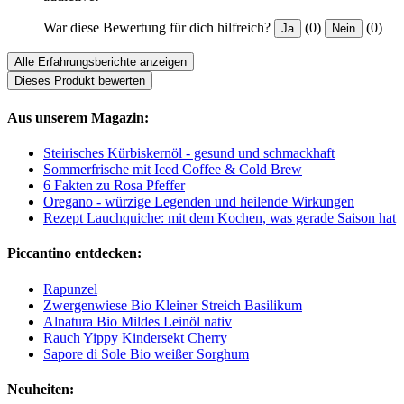
War diese Bewertung für dich hilfreich?
(0)
(0)
Ja
Nein
Alle Erfahrungsberichte anzeigen
Dieses Produkt bewerten
Aus unserem Magazin:
Steirisches Kürbiskernöl - gesund und schmackhaft
Sommerfrische mit Iced Coffee & Cold Brew
6 Fakten zu Rosa Pfeffer
Oregano - würzige Legenden und heilende Wirkungen
Rezept Lauchquiche: mit dem Kochen, was gerade Saison hat
Piccantino entdecken:
Rapunzel
Zwergenwiese Bio Kleiner Streich Basilikum
Alnatura Bio Mildes Leinöl nativ
Rauch Yippy Kindersekt Cherry
Sapore di Sole Bio weißer Sorghum
Neuheiten: