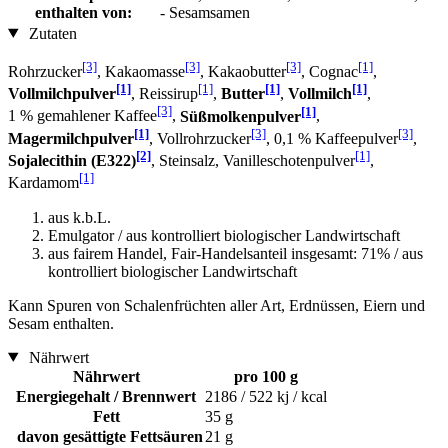
enthalten von:
- Sesamsamen
Zutaten
[3]
[3]
[3]
[1]
Rohrzucker
, Kakaomasse
, Kakaobutter
, Cognac
,
[1]
[1]
[1]
[1]
Vollmilchpulver
, Reissirup
,
Butter
,
Vollmilch
,
[3]
[1]
1 % gemahlener Kaffee
,
Süßmolkenpulver
,
[1]
[3]
[3]
Magermilchpulver
, Vollrohrzucker
, 0,1 % Kaffeepulver
,
[2]
[1]
Sojalecithin (E322)
, Steinsalz, Vanilleschotenpulver
,
[1]
Kardamom
aus k.b.L.
Emulgator / aus kontrolliert biologischer Landwirtschaft
aus fairem Handel, Fair-Handelsanteil insgesamt: 71% / aus
kontrolliert biologischer Landwirtschaft
Kann Spuren von Schalenfrüchten aller Art, Erdnüssen, Eiern und
Sesam enthalten.
Nährwert
Nährwert
pro 100 g
Energiegehalt / Brennwert
2186 / 522 kj / kcal
Fett
35 g
davon gesättigte Fettsäuren
21 g