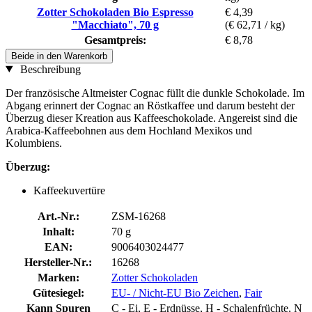
Zotter Schokoladen Bio Espresso
€ 4,39
"Macchiato", 70 g
(€ 62,71 / kg)
Gesamtpreis:
€ 8,78
Beide in den Warenkorb
Beschreibung
Der französische Altmeister Cognac füllt die dunkle Schokolade. Im
Abgang erinnert der Cognac an Röstkaffee und darum besteht der
Überzug dieser Kreation aus Kaffeeschokolade. Angereist sind die
Arabica-Kaffeebohnen aus dem Hochland Mexikos und
Kolumbiens.
Überzug:
Kaffeekuvertüre
Art.-Nr.:
ZSM-16268
Inhalt:
70 g
EAN:
9006403024477
Hersteller-Nr.:
16268
Marken:
Zotter Schokoladen
Gütesiegel:
EU- / Nicht-EU Bio Zeichen
,
Fair
Kann Spuren
C - Ei, E - Erdnüsse, H - Schalenfrüchte, N