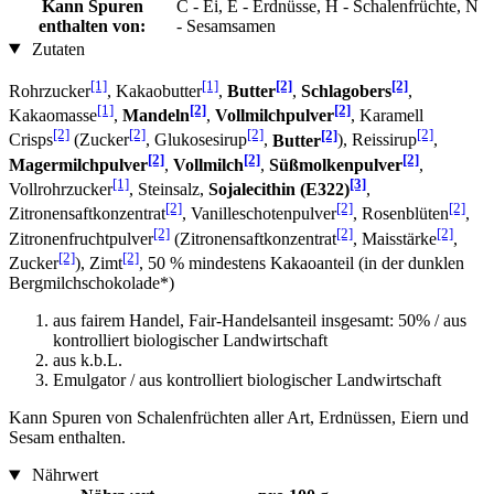
Kann Spuren
C - Ei, E - Erdnüsse, H - Schalenfrüchte, N
enthalten von:
- Sesamsamen
Zutaten
[1]
[1]
[2]
[2]
Rohrzucker
, Kakaobutter
,
Butter
,
Schlagobers
,
[1]
[2]
[2]
Kakaomasse
,
Mandeln
,
Vollmilchpulver
, Karamell
[2]
[2]
[2]
[2]
[2]
Crisps
(Zucker
, Glukosesirup
,
Butter
), Reissirup
,
[2]
[2]
[2]
Magermilchpulver
,
Vollmilch
,
Süßmolkenpulver
,
[1]
[3]
Vollrohrzucker
, Steinsalz,
Sojalecithin (E322)
,
[2]
[2]
[2]
Zitronensaftkonzentrat
, Vanilleschotenpulver
, Rosenblüten
,
[2]
[2]
[2]
Zitronenfruchtpulver
(Zitronensaftkonzentrat
, Maisstärke
,
[2]
[2]
Zucker
), Zimt
, 50 % mindestens Kakaoanteil (in der dunklen
Bergmilchschokolade*)
aus fairem Handel, Fair-Handelsanteil insgesamt: 50% / aus
kontrolliert biologischer Landwirtschaft
aus k.b.L.
Emulgator / aus kontrolliert biologischer Landwirtschaft
Kann Spuren von Schalenfrüchten aller Art, Erdnüssen, Eiern und
Sesam enthalten.
Nährwert