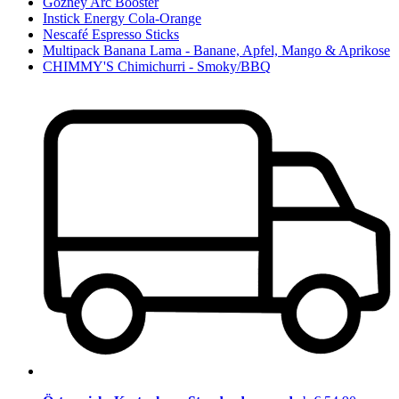
Gozney Arc Booster
Instick Energy Cola-Orange
Nescafé Espresso Sticks
Multipack Banana Lama - Banane, Apfel, Mango & Aprikose
CHIMMY'S Chimichurri - Smoky/BBQ