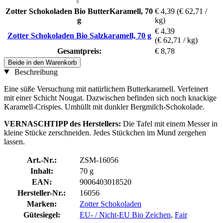
Zotter Schokoladen Bio ButterKaramell, 70
€ 4,39
(€ 62,71 /
g
kg)
€ 4,39
Zotter Schokoladen Bio Salzkaramell, 70 g
(€ 62,71 / kg)
Gesamtpreis:
€ 8,78
Beide in den Warenkorb
Beschreibung
Eine süße Versuchung mit natürlichem Butterkaramell. Verfeinert
mit einer Schicht Nougat. Dazwischen befinden sich noch knackige
Karamell-Crispies. Umhüllt mit dunkler Bergmilch-Schokolade.
VERNASCHTIPP des Herstellers:
Die Tafel mit einem Messer in
kleine Stücke
zerschneiden. Jedes Stückchen im Mund zergehen
lassen.
Art.-Nr.:
ZSM-16056
Inhalt:
70 g
EAN:
9006403018520
Hersteller-Nr.:
16056
Marken:
Zotter Schokoladen
Gütesiegel:
EU- / Nicht-EU Bio Zeichen
,
Fair