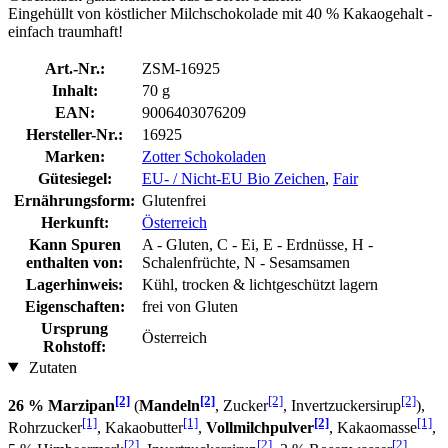
Eingehüllt von köstlicher Milchschokolade mit 40 % Kakaogehalt -
einfach traumhaft!
Art.-Nr.:
ZSM-16925
Inhalt:
70 g
EAN:
9006403076209
Hersteller-Nr.:
16925
Marken:
Zotter Schokoladen
Gütesiegel:
EU- / Nicht-EU Bio Zeichen
,
Fair
Ernährungsform:
Glutenfrei
Herkunft:
Österreich
Kann Spuren
A - Gluten, C - Ei, E - Erdnüsse, H -
enthalten von:
Schalenfrüchte, N - Sesamsamen
Lagerhinweis:
Kühl, trocken & lichtgeschützt lagern
Eigenschaften:
frei von Gluten
Ursprung
Österreich
Rohstoff:
Zutaten
[2]
[2]
[2]
[2]
26 % Marzipan
(
Mandeln
, Zucker
, Invertzuckersirup
),
[1]
[1]
[2]
[1]
Rohrzucker
, Kakaobutter
,
Vollmilchpulver
, Kakaomasse
,
[2]
[2]
[2]