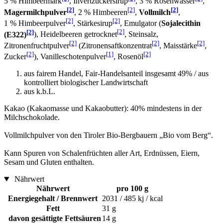
5 % Himbeermark
, Invertzuckersirup
, 3 % Rosenwasser
,
[2]
[2]
[2]
Magermilchpulver
, 2 % Himbeeren
,
Vollmilch
,
[2]
[2]
1 % Himbeerpulver
, Stärkesirup
, Emulgator (
Sojalecithin
[2]
[2]
(E322)
), Heidelbeeren getrocknet
, Steinsalz,
[2]
[2]
[2]
Zitronenfruchtpulver
(Zitronensaftkonzentrat
, Maisstärke
,
[2]
[1]
[2]
Zucker
), Vanilleschotenpulver
, Rosenöl
aus fairem Handel, Fair-Handelsanteil insgesamt 49% / aus
kontrolliert biologischer Landwirtschaft
aus k.b.L.
Kakao (Kakaomasse und Kakaobutter): 40% mindestens in der
Milchschokolade.
Vollmilchpulver von den Tiroler Bio-Bergbauern „Bio vom Berg“.
Kann Spuren von Schalenfrüchten aller Art, Erdnüssen, Eiern,
Sesam und Gluten enthalten.
Nährwert
Nährwert
pro 100 g
Energiegehalt / Brennwert
2031 / 485 kj / kcal
Fett
31 g
davon gesättigte Fettsäuren
14 g