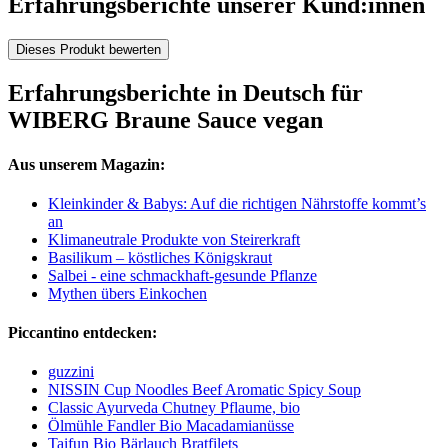
Erfahrungsberichte unserer Kund:innen
Dieses Produkt bewerten
Erfahrungsberichte in Deutsch für
WIBERG Braune Sauce vegan
Aus unserem Magazin:
Kleinkinder & Babys: Auf die richtigen Nährstoffe kommt’s
an
Klimaneutrale Produkte von Steirerkraft
Basilikum – köstliches Königskraut
Salbei - eine schmackhaft-gesunde Pflanze
Mythen übers Einkochen
Piccantino entdecken:
guzzini
NISSIN Cup Noodles Beef Aromatic Spicy Soup
Classic Ayurveda Chutney Pflaume, bio
Ölmühle Fandler Bio Macadamianüsse
Taifun Bio Bärlauch Bratfilets