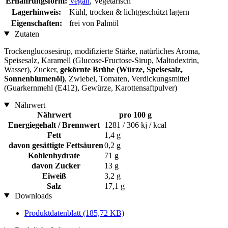
Ernährungsform:
Vegan
, Vegetarisch
Lagerhinweis:
Kühl, trocken & lichtgeschützt lagern
Eigenschaften:
frei von Palmöl
Zutaten
Trockenglucosesirup, modifizierte Stärke, natürliches Aroma,
Speisesalz, Karamell (Glucose-Fructose-Sirup, Maltodextrin,
Wasser), Zucker,
gekörnte Brühe (Würze, Speisesalz,
Sonnenblumenöl)
, Zwiebel, Tomaten, Verdickungsmittel
(Guarkernmehl (E412), Gewürze, Karottensaftpulver)
Nährwert
Nährwert
pro 100 g
Energiegehalt / Brennwert
1281 / 306 kj / kcal
Fett
1,4 g
davon gesättigte Fettsäuren
0,2 g
Kohlenhydrate
71 g
davon Zucker
13 g
Eiweiß
3,2 g
Salz
17,1 g
Downloads
Produktdatenblatt
(185,72 KB)