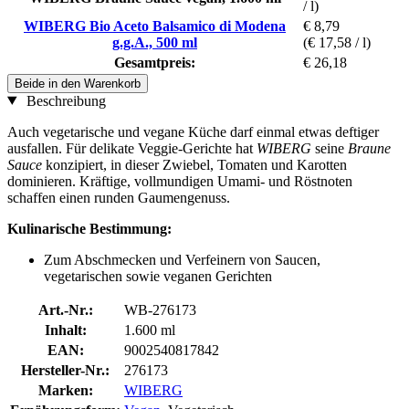
/ l)
WIBERG Bio Aceto Balsamico di Modena
€ 8,79
g.g.A., 500 ml
(€ 17,58 / l)
Gesamtpreis:
€ 26,18
Beide in den Warenkorb
Beschreibung
Auch vegetarische und vegane Küche darf einmal etwas deftiger
ausfallen. Für delikate Veggie-Gerichte hat
WIBERG
seine
Braune
Sauce
konzipiert, in dieser Zwiebel, Tomaten und Karotten
dominieren. Kräftige, vollmundigen Umami- und Röstnoten
schaffen einen runden Gaumengenuss.
Kulinarische Bestimmung:
Zum Abschmecken und Verfeinern von Saucen,
vegetarischen sowie veganen Gerichten
Art.-Nr.:
WB-276173
Inhalt:
1.600 ml
EAN:
9002540817842
Hersteller-Nr.:
276173
Marken:
WIBERG