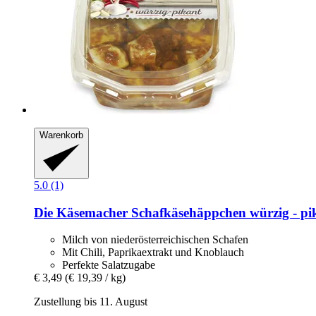
Warenkorb
5.0 (1)
Die Käsemacher
Schafkäsehäppchen würzig -​ pi
Milch von niederösterreichischen Schafen
Mit Chili, Paprikaextrakt und Knoblauch
Perfekte Salatzugabe
€ 3,49
(€ 19,39 / kg)
Zustellung bis 11. August