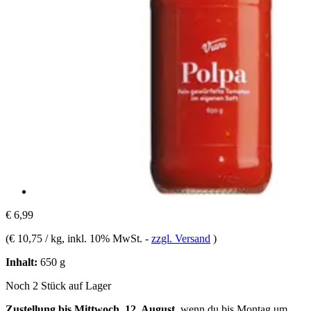
€ 6,99
(
€ 10,75 / kg
, inkl. 10% MwSt.
-
zzgl. Versand
)
Inhalt:
650 g
Noch 2 Stück auf Lager
Zustellung bis Mittwoch, 12. August
, wenn du bis
Montag um