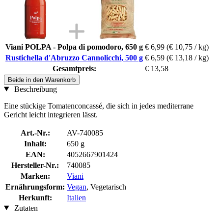
Viani POLPA - Polpa di pomodoro, 650 g
€ 6,99
(€ 10,75 / kg)
Rustichella d'Abruzzo Cannolicchi, 500 g
€ 6,59
(€ 13,18 / kg)
Gesamtpreis:
€ 13,58
Beide in den Warenkorb
Beschreibung
Eine stückige Tomatenconcassé, die sich in jedes mediterrane
Gericht leicht integrieren lässt.
Art.-Nr.:
AV-740085
Inhalt:
650 g
EAN:
4052667901424
Hersteller-Nr.:
740085
Marken:
Viani
Ernährungsform:
Vegan
, Vegetarisch
Herkunft:
Italien
Zutaten