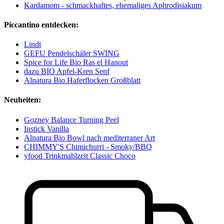
Kardamom - schmackhaftes, ehemaliges Aphrodisiakum
Piccantino entdecken:
Lindt
GEFU Pendelschäler SWING
Spice for Life Bio Ras el Hanout
dazu BIO Apfel-Kren Senf
Alnatura Bio Haferflocken Großblatt
Neuheiten:
Gozney Balance Turning Peel
Instick Vanilla
Alnatura Bio Bowl nach mediterraner Art
CHIMMY'S Chimichurri - Smoky/BBQ
yfood Trinkmahlzeit Classic Choco