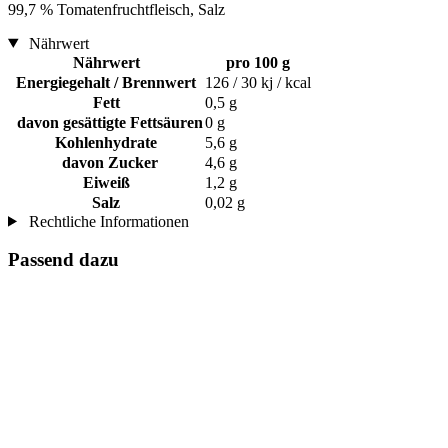
99,7 % Tomatenfruchtfleisch, Salz
Nährwert
Nährwert
pro 100 g
Energiegehalt / Brennwert
126 / 30 kj / kcal
Fett
0,5 g
davon gesättigte Fettsäuren
0 g
Kohlenhydrate
5,6 g
davon Zucker
4,6 g
Eiweiß
1,2 g
Salz
0,02 g
Rechtliche Informationen
Passend dazu