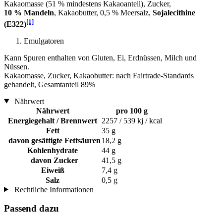
Kakaomasse (51 % mindestens Kakaoanteil), Zucker,
10 % Mandeln
, Kakaobutter, 0,5 % Meersalz,
Sojalecithine
[1]
(E322)
Emulgatoren
Kann Spuren enthalten von Gluten, Ei, Erdnüssen, Milch und
Nüssen.
Kakaomasse, Zucker, Kakaobutter: nach Fairtrade-Standards
gehandelt, Gesamtanteil 89%
Nährwert
Nährwert
pro 100 g
Energiegehalt / Brennwert
2257 / 539 kj / kcal
Fett
35 g
davon gesättigte Fettsäuren
18,2 g
Kohlenhydrate
44 g
davon Zucker
41,5 g
Eiweiß
7,4 g
Salz
0,5 g
Rechtliche Informationen
Passend dazu