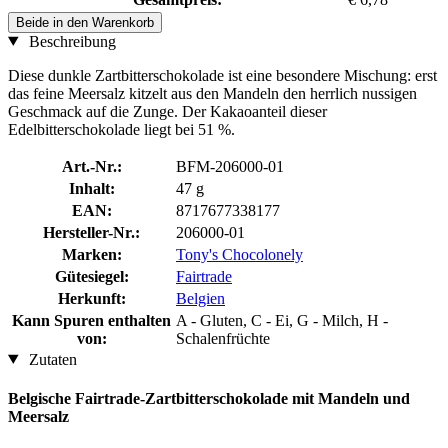
Beide in den Warenkorb
Beschreibung
Diese dunkle Zartbitterschokolade ist eine besondere Mischung: erst
das feine Meersalz kitzelt aus den Mandeln den herrlich nussigen
Geschmack auf die Zunge. Der Kakaoanteil dieser
Edelbitterschokolade liegt bei 51 %.
Art.-Nr.:
BFM-206000-01
Inhalt:
47 g
EAN:
8717677338177
Hersteller-Nr.:
206000-01
Marken:
Tony's Chocolonely
Gütesiegel:
Fairtrade
Herkunft:
Belgien
Kann Spuren enthalten
A - Gluten, C - Ei, G - Milch, H -
von:
Schalenfrüchte
Zutaten
Belgische Fairtrade-Zartbitterschokolade mit Mandeln und
Meersalz