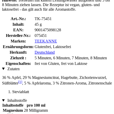
Hinweis:
Teebeutel mit kaltem Leitungswasser aufgießen und 5 bis
8 Minuten ziehen lassen. Die Rezeptur ist vegan, gluten- und
laktosefrei - das gilt auch für alle Aromastoffe.
Art.-Nr.:
TK-75451
Inhalt:
45 g
EAN:
9001475098128
Hersteller-Nr.:
075451
Marken:
TEEKANNE
Ernährungsform:
Glutenfrei, Laktosefrei
Herkunft:
Deutschland
Ziehzeit :
5 Minuten, 6 Minuten, 7 Minuten, 8 Minuten
Eigenschaften:
frei von Gluten, frei von Laktose
Zutaten
36 % Apfel, 29 % Magnesiumcitrat, Hagebutte, Zichorienwurzel,
[1]
Süßblätter
, 5 % Apfelaroma, 3 % Zitronen-Aroma, Zitronenschale
Steviablatt
Inhaltsstoffe
Inhaltsstoffe
pro 100 ml
Magnesium
28 Milligramm