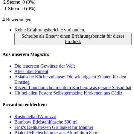
2 Sterne
0
(0%)
1 Stern
0
(0%)
4
Bewertungen
Keine Erfahrungsberichte vorhanden.
Schreibe als Erste*r einen Erfahrungsbericht für dieses
Produkt.
Aus unserem Magazin:
Die teuersten Gewürze der Welt
Alles über Piment
Asiatische Küche zuhause: Die wichtigsten Zutaten für den
Einstieg
Rezept Lauchquiche: mit dem Kochen, was gerade Saison hat
Hit bei allen Festen: Selbstgemachte Kroketten aus Cádiz
Piccantino entdecken:
Rustichella d'Abruzzo
Bambaw Edelstahlflasche 500 ml
Fink's Delikatessen Grillpaket für Männer
Bialetti Milchschäumer aus Aluminium 8 cm