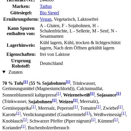
Marken:
Taifun
Gütesiegel:
Bio Siegel
Ernährungsform:
Vegan
, Vegetarisch, Laktosefrei
A - Gluten, F - Sojabohnen, H -
Kann Spuren
Schalenfrüchte, L - Sellerie, M - Senf, N -
enthalten von:
Sesamsamen
Kühl lagern, Kühl, trocken & lichtgeschützt
Lagerhinweis:
lagern, Nach dem Öffnen gekühlt lagern
Eigenschaften:
frei von Laktose
Ursprung
Deutschland
Rohstoff:
Zutaten
[1]
[1]
70 % Tofu
(
55 % Sojabohnen
, Trinkwasser,
Gerinnungsmittel (Magnesiumchlorid)), Calciumsulfat,
[1]
[1]
[1]
Sonnenblumenöl kaltgepresst
,
Weizeneiweiß
,
Sojasauce
[1]
[1]
(Trinkwasser,
Sojabohnen
,
Weizen
, Meersalz),
[1]
[1]
[1]
[1]
Gemüsepaprika
, Meersalz, Peperoni
, Tomaten
, Zwiebel
,
[1]
[1]
[1]
Karotte
, Verdickungsmittel (Guarkernmehl
), Weißweinessig
,
[1]
[1]
[1]
Knoblauch
, Schwarzer Pfeffer (Piper nigrum)
, Kümmel
,
[1]
Koriander
, Buchenholzreiberauch