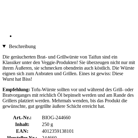
Beschreibung
Die geräucherten Brat- und Grillwürste von Taifun sind ein
Klassiker unter den Veggie-Produkten! Sie überzeugen nicht nur mit
ihrem Äußeren, sie schmecken obendrein auch köstlich. Die Würste
eignen sich zum Anbraten und Grillen. Eines ist gewiss: Diese
Wurst hat Biss!
Empfehlung:
Tofu-Würste sollten vor und während des Grill- oder
Bratvorganges mit reichlich Öl bepinselt werden und am Rande des
Grillers platziert werden. Mehrmals wenden, bis das Produkt die
gewünschte, gut gegrillte äußere Schicht erreicht hat.
Art.-Nr.:
BIOG-244660
Inhalt:
250 g
EAN:
4012359138101
Hersteller-Nr.:
244660