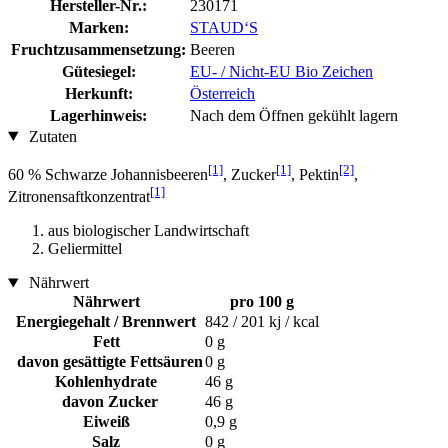
Hersteller-Nr.:
230171
Marken:
STAUD‘S
Fruchtzusammensetzung:
Beeren
Gütesiegel:
EU- / Nicht-EU Bio Zeichen
Herkunft:
Österreich
Lagerhinweis:
Nach dem Öffnen gekühlt lagern
Zutaten
[1]
[1]
[2]
60 % Schwarze Johannisbeeren
, Zucker
, Pektin
,
[1]
Zitronensaftkonzentrat
aus biologischer Landwirtschaft
Geliermittel
Nährwert
Nährwert
pro 100 g
Energiegehalt / Brennwert
842 / 201 kj / kcal
Fett
0 g
davon gesättigte Fettsäuren
0 g
Kohlenhydrate
46 g
davon Zucker
46 g
Eiweiß
0,9 g
Salz
0 g