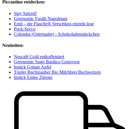
Piccantino entdecken:
Stay Spiced!
Greenomic Fusilli Napoletani
Emil – die Flasche® Verschluss einzeln lose
Pock-Secco
Colomba (Ostertaube) - Schokoladenstückchen
Neuheiten:
Nescafé Gold entkoffeiniert
Greenomic Sugo Basilico Genovese
Instick Grüner Apfel
Töpfer Buchizauber Bio Milchbrei Buchweizen
Instick Eistee Zitrone