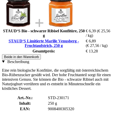
STAUD‘S Bio - schwarze Ribisel Konfitüre, 250
€ 6,39
(€ 25,56
g
/ kg)
STAUD‘S Limitierte Marille Venusberg -
€ 6,89
Fruchtaufstrich, 250 g
(€ 27,56 / kg)
Gesamtpreis:
€ 13,28
Beide in den Warenkorb
Beschreibung
Eine rein biologische Konfitüre, die sorgfältig mit österreichischem
Bio-Rübenzucker gesüßt wird. Der hohe Fruchtanteil sorgt für einen
intensiven Genuss. Sie können die Bio - schwarze Ribisel auch mit
Naturjoghurt verrühren und es entsteht in Minutenschnelle ein
köstliches Dessert.
Art.-Nr.:
STD-230171
Inhalt:
250 g
EAN:
9008400305320