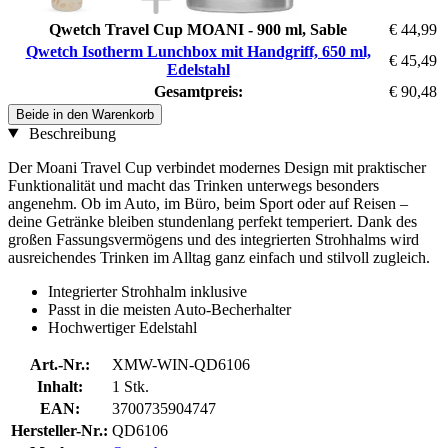
Qwetch Travel Cup MOANI - 900 ml, Sable
€ 44,99
Qwetch Isotherm Lunchbox mit Handgriff, 650 ml,
€ 45,49
Edelstahl
Gesamtpreis:
€ 90,48
Beide in den Warenkorb
Beschreibung
Der Moani Travel Cup verbindet modernes Design mit praktischer
Funktionalität und macht das Trinken unterwegs besonders
angenehm. Ob im Auto, im Büro, beim Sport oder auf Reisen –
deine Getränke bleiben stundenlang perfekt temperiert. Dank des
großen Fassungsvermögens und des integrierten Strohhalms wird
ausreichendes Trinken im Alltag ganz einfach und stilvoll zugleich.
Integrierter Strohhalm inklusive
Passt in die meisten Auto-Becherhalter
Hochwertiger Edelstahl
Art.-Nr.:
XMW-WIN-QD6106
Inhalt:
1 Stk.
EAN:
3700735904747
Hersteller-Nr.:
QD6106