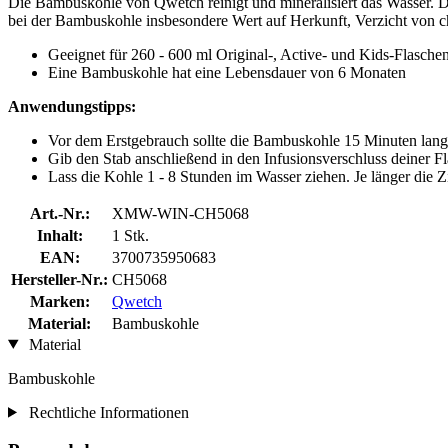
Die Bambuskohle von Qwetch reinigt und mineralisiert das Wasser. D
bei der Bambuskohle insbesondere Wert auf Herkunft, Verzicht vo
Geeignet für 260 - 600 ml Original-, Active- und Kids-Flasch
Eine Bambuskohle hat eine Lebensdauer von 6 Monaten
Anwendungstipps:
Vor dem Erstgebrauch sollte die Bambuskohle 15 Minuten lang 
Gib den Stab anschließend in den Infusionsverschluss deiner Fl
Lass die Kohle 1 - 8 Stunden im Wasser ziehen. Je länger die Zi
Art.-Nr.:
XMW-WIN-CH5068
Inhalt:
1 Stk.
EAN:
3700735950683
Hersteller-Nr.:
CH5068
Marken:
Qwetch
Material:
Bambuskohle
Material
Bambuskohle
Rechtliche Informationen