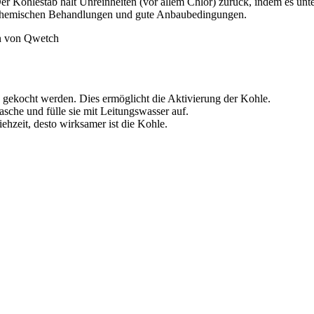
er Kohlestab hält Unreinheiten (vor allem Chlor) zurück, indem es un
n chemischen Behandlungen und gute Anbaubedingungen.
en von Qwetch
gekocht werden. Dies ermöglicht die Aktivierung der Kohle.
asche und fülle sie mit Leitungswasser auf.
ehzeit, desto wirksamer ist die Kohle.