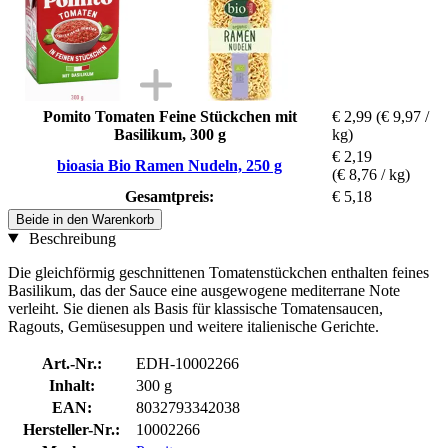
Pomito Tomaten Feine Stückchen mit
€ 2,99
(€ 9,97 /
Basilikum, 300 g
kg)
€ 2,19
bioasia Bio Ramen Nudeln, 250 g
(€ 8,76 / kg)
Gesamtpreis:
€ 5,18
Beide in den Warenkorb
Beschreibung
Die gleichförmig geschnittenen Tomatenstückchen enthalten feines
Basilikum, das der Sauce eine ausgewogene mediterrane Note
verleiht. Sie dienen als Basis für klassische Tomatensaucen,
Ragouts, Gemüsesuppen und weitere italienische Gerichte.
Art.-Nr.:
EDH-10002266
Inhalt:
300 g
EAN:
8032793342038
Hersteller-Nr.:
10002266