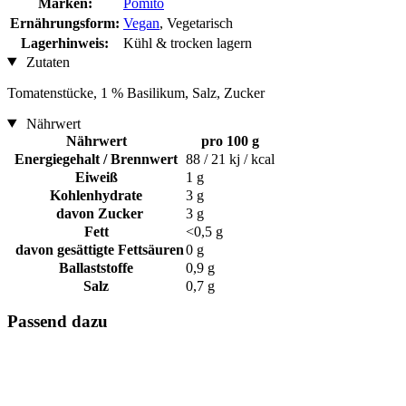
Marken:
Pomito
Ernährungsform:
Vegan
, Vegetarisch
Lagerhinweis:
Kühl & trocken lagern
Zutaten
Tomatenstücke, 1 % Basilikum, Salz, Zucker
Nährwert
Nährwert
pro 100 g
Energiegehalt / Brennwert
88 / 21 kj / kcal
Eiweiß
1 g
Kohlenhydrate
3 g
davon Zucker
3 g
Fett
<0,5 g
davon gesättigte Fettsäuren
0 g
Ballaststoffe
0,9 g
Salz
0,7 g
Passend dazu