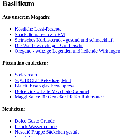
Basilikum
Aus unserem Magazin:
Köstliche Lassi-Rezepte
Snackalternativen zur EM
Steirisches Kürbiskernöl - gesund und schmackhaft
Die Wahl des richtigen Grillfleischs
Oregano - würzige Legenden und heilende Wirkungen
Piccantino entdecken:
Sodastream
SQUIRCLE Keksdose, Mint
Bialetti Ersatzglas Frenchpress
Dolce Gusto Latte Macchiato Caramel
Maggi Sauce für Genießer Pfeffer Rahmsauce
Neuheiten:
Dolce Gusto Grande
Instick Wassermelone
Nescafé Frappé Säckchen gesüßt