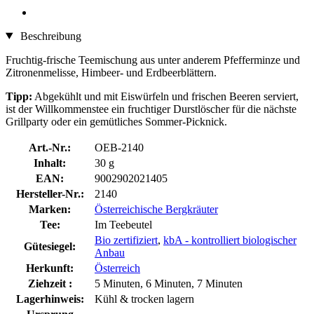
Beschreibung
Fruchtig-frische Teemischung aus unter anderem Pfefferminze und
Zitronenmelisse, Himbeer- und Erdbeerblättern.
Tipp:
Abgekühlt und mit Eiswürfeln und frischen Beeren serviert,
ist der Willkommenstee ein fruchtiger Durstlöscher für die nächste
Grillparty oder ein gemütliches Sommer-Picknick.
Art.-Nr.:
OEB-2140
Inhalt:
30 g
EAN:
9002902021405
Hersteller-Nr.:
2140
Marken:
Österreichische Bergkräuter
Tee:
Im Teebeutel
Bio zertifiziert
,
kbA - kontrolliert biologischer
Gütesiegel:
Anbau
Herkunft:
Österreich
Ziehzeit :
5 Minuten, 6 Minuten, 7 Minuten
Lagerhinweis:
Kühl & trocken lagern