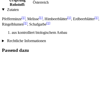
Ursprung
Österreich
Rohstoff:
Zutaten
[1]
[1]
[1]
[1]
Pfefferminze
, Melisse
, Himbeerblätter
, Erdbeerblätter
,
[1]
[1]
Ringelblumen
, Schafgarbe
aus kontrolliert biologischem Anbau
Rechtliche Informationen
Passend dazu