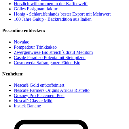
Herzlich willkommen in der Kaffeewelt!
Gölles Essigmanufaktur
Honig - Schlaraffenlands bester Export mit Mehrwert
100 Jahre Galup - Backtradition aus Italien
Piccantino entdecken:
Novalac
Pompadour Trinkkakao
Zwergenwiese Bio streich´s drauf Meditom
Casale Paradiso Polenta mit Steinpilzen
Cosmoveda Safran ganze Fäden Bio
Neuheiten:
Nescafé Gold entkoffeiniert
Nescafé Farmers Origins Africas Ristretto
Gozney Pro Placement Peel
Nescafé Classic Mild
Instick Banane