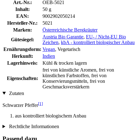
Art.-Nr.:
OEB-5021
Inhalt:
50 g
EAN:
9002902050214
Hersteller-Nr.:
5021
Marken:
Österreichische Bergkräuter
Austria Bio Garantie
,
EU- / Nicht-EU Bio
Gütesiegel:
Zeichen
,
kbA - kontrolliert biologischer Anbau
Ernährungsform:
Vegan
, Vegetarisch
Herkunft:
Indien
Lagerhinweis:
Kühl & trocken lagern
frei von künstliche Aromen, frei von
künstlichen Farbstoffen, frei von
Eigenschaften:
Konservierungsmitteln, frei von
Geschmacksverstärkern
Zutaten
[1]
Schwarzer Pfeffer
aus kontrolliert biologischem Anbau
Rechtliche Informationen
Passend dazu